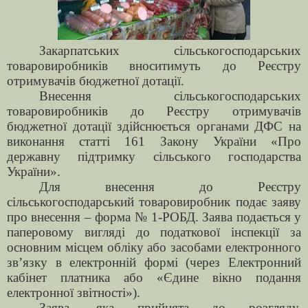
Закарпатських сільськогосподарських
товаровиробників вноситимуть до Реєстру
отримувачів бюджетної дотації.
Внесення сільськогосподарських
товаровиробників до Реєстру отримувачів
бюджетної дотації здійснюється органами ДФС на
виконання статті 161 Закону України «Про
державну підтримку сільського господарства
України».
Для внесення до Реєстру
сільськогосподарський товаровиробник подає заяву
про внесення – форма № 1-РОБД. Заява подається у
паперовому вигляді до податкової інспекції за
основним місцем обліку або засобами електронного
зв’язку в електронній формі (через Електронний
кабінет платника або «Єдине вікно подання
електронної звітності»).
Заява, яка прийнята до розгляду,