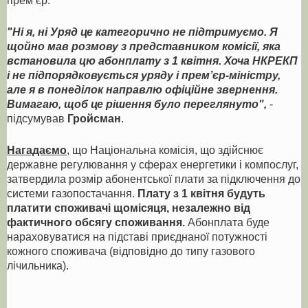
"Ні я, ні Уряд це категорично не підтримуємо. Я
щойно мав розмову з представником комісії, яка
встановила цю абонплату з 1 квітня. Хоча НКРЕКП
і не підпорядковується уряду і прем’єр-міністру,
але я в понеділок направлю офіційне звернення.
Вимагаю, щоб це рішення було переглянуто",
-
підсумував
Гройсман
.
Нагадаємо
, що Національна комісія, що здійснює
державне регулювання у сферах енергетики і компослуг,
затвердила розмір абонентської плати за підключення до
системи газопостачання.
Плату з 1 квітня будуть
платити споживачі щомісяця, незалежно від
фактичного обсягу споживання.
Абонплата буде
нараховуватися на підставі приєднаної потужності
кожного споживача (відповідно до типу газового
лічильника).