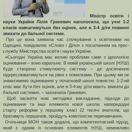
Міністр освіти і
науки України Лілія Гриневич наголосила, що учні 1-2
класів навчатимуться без оцінок, але в 3-4 діти повинні
звикати до бальної системи.
Про це вона заявила час спілкування з освітянами на
Одещині, повідомляє «Слово і Діло» з посиланням на прес-
службу Міністерства освіти і науки України.
«Сьогодні Україна має великі проблеми саме з ідеологією
оцінювання – воно каральне. В новій українській школі (НУШ)
буде створено стимулюючу систему – де досягнення
підкреслюватимуться на рівні з помилками. При цьому ми не
зніматимемо оцінювання у початковій школі повністю. 1-2-ий
клас має бути без оцінок, але в 3-4-му діти мають звикати до
бальної системи», – зазначила Гриневич.
Щоб засвоїти нові методики викладання, підходи до
оцінювання та інші елементи нової школи, напередодні
старту реформи у першому класі 22 тисячі вчителів, що
братимуть першачків, пройдуть комплексне перенавчання.
Очільниця МОН також додала, що компетентнісний підхід,
який є одним із основних елементів НУШ, неможливо