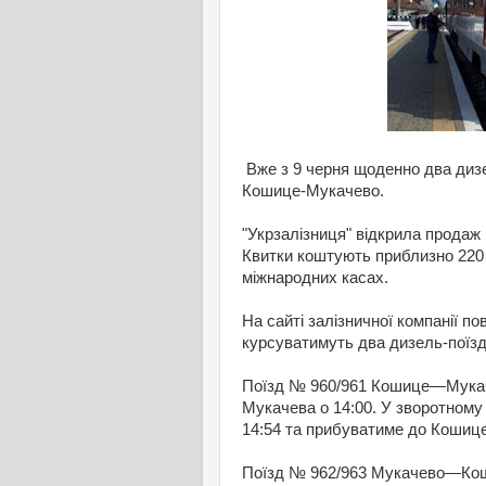
Вже з 9 черня щоденно два дизе
Кошице-Мукачево.
"Укрзалізниця" відкрила прода
Квитки коштують приблизно 220 гр
міжнародних касах.
На сайті залізничної компанії 
курсуватимуть два дизель-поїз
Поїзд № 960/961 Кошице—Мукаче
Мукачева о 14:00. У зворотному
14:54 та прибуватиме до Кошице
Поїзд № 962/963 Мукачево—Ко