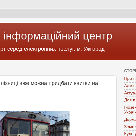
 інформаційний центр
т серед електронних послуг, м. Ужгород
СТОР
Про н
лізниці вже можна придбати квитки на
Адмін
Актуа
Для п
Інозе
Украї
Держа
Земел
Культ