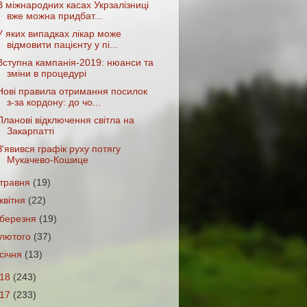
В міжнародних касах Укрзалізниці
вже можна придбат...
У яких випадках лікар може
відмовити пацієнту у пі...
Вступна кампанія-2019: нюанси та
зміни в процедурі
Нові правила отримання посилок
з-за кордону: до чо...
Планові відключення світла на
Закарпатті
З'явився графік руху потягу
Мукачево-Кошице
травня
(19)
квітня
(22)
березня
(19)
лютого
(37)
січня
(13)
018
(243)
017
(233)