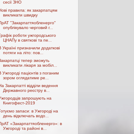
сесії ЗНО
Нові правила: як закарпатцям
викликати швидку
ПрАТ "Закарпаттяобленерго"
опублікувало черговий г...
Графік роботи ужгородського
ЦНАПу в святкові та пе...
В Україні призначили додаткові
потяги на літо: пов...
Закарпатці тепер зможуть
викликати лікаря за мобіл...
В Ужгороді пацієнтів з поганим
зором оглядатиме ре...
На Закарпатті відділи ведення
Державного реєстру в...
Ужгородців запрошують на
Книгофест-2019
Готуємо запаси: в Ужгороді на
день відключать водо...
ПрАТ «Закарпаттяобленерго»: в
Ужгороді та районі в...