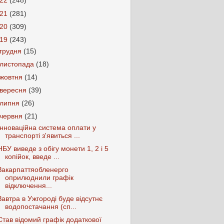
022
(248)
021
(281)
020
(309)
019
(243)
грудня
(15)
листопада
(18)
жовтня
(14)
вересня
(39)
липня
(26)
червня
(21)
Інноваційна система оплати у
транспорті з'явиться ...
НБУ виведе з обігу монети 1, 2 і 5
копійок, введе ...
Закарпаттяобленерго
оприлюднили графік
відключення...
Завтра в Ужгороді буде відсутнє
водопостачання (сп...
Став відомий графік додаткової