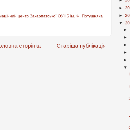
►
2
►
2
►
2
аційний центр Закарпатської ОУНБ ім. Ф. Потушняка
▼
2
►
►
оловна сторінка
Старіша публікація
►
►
►
▼