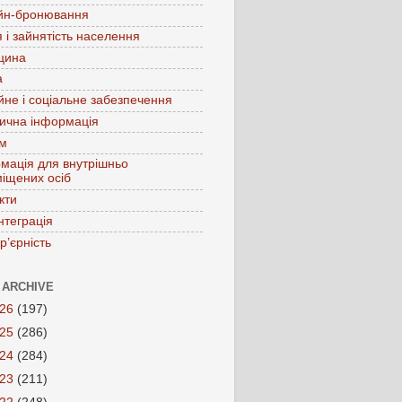
йн-бронювання
 і зайнятість населення
цина
а
йне і соціальне забезпечення
ична інформація
зм
мація для внутрішньо
іщених осіб
кти
нтеграція
р’єрність
 ARCHIVE
026
(197)
025
(286)
024
(284)
023
(211)