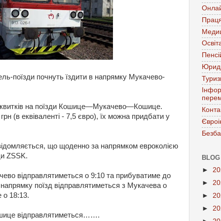
Онла
Праця
Меди
Освіт
Пенсі
Юрид
ль-поїзди почнуть їздити в напрямку Мукачево-
Тури
Інфор
перем
ж квитків на поїзди Кошице—Мукачево—Кошице.
Конта
н (в еквіваленті - 7,5 євро), їх можна придбати у
Євроі
Безба
повідомляється, що щоденно за напрямком евроколією
ди ZSSK.
BLOG
►
2
во відправлятиметься о 9:10 та прибуватиме до
►
2
 напрямку поїзд відправлятиметься з Мукачева о
 о 18:13.
►
2
►
2
шице відправлятиметься…
….