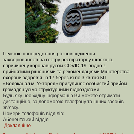
Із
метою
попередження
розповсюдження
захворюваності
на
гостру
респіраторну
інфекцію
,
спричинену
коронавірусом
COVID-19,
згідно
з
прийнятими
рішеннями
та
рекомендаціями
Міністерства
охорони
здоров
’
я
,
із
17
березня
по
3
квітня
КП
«
Водоканал
м
.
Ужгород
»
призупиняє
особистий
прийом
громадян
усіма
структурними
підрозділами
.
Будь-яку необхідну інформацію Ви можете отримати
дистанційно, за допомогою телефону та інших засобів
зв’язку.
Номери телефонів відділів:
Абонентський відділ:
Докладніше