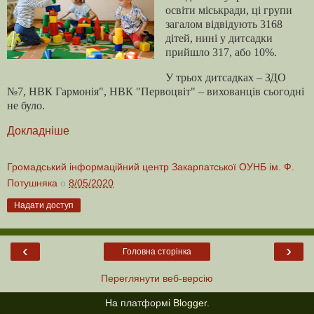
освіти міськради, ці групи
загалом відвідують 3168
дітей, нині у дитсадки
прийшло 317, або 10%.
У трьох дитсадках – ЗДО
№7, НВК Гармонія", НВК "Первоцвіт" – вихованців сьогодні
не було.
Докладніше
Громадський інформаційний центр Закарпатської ОУНБ ім. Ф.
Потушняка
о
8/05/2020
Надати доступ
‹
›
Головна сторінка
Переглянути веб-версію
На платформі
Blogger
.