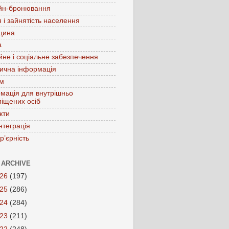
йн-бронювання
 і зайнятість населення
цина
а
йне і соціальне забезпечення
ична інформація
зм
мація для внутрішньо
іщених осіб
кти
нтеграція
р’єрність
 ARCHIVE
026
(197)
025
(286)
024
(284)
023
(211)