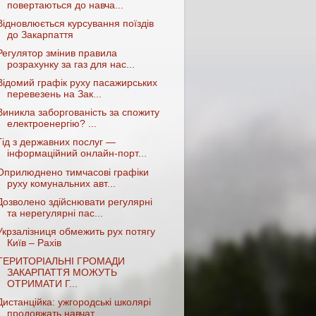
повертаються до навча...
Відновлюється курсування поїздів
до Закарпаття
Регулятор змінив правила
розрахунку за газ для нас...
Відомий графік руху пасажирських
перевезень на Зак...
Виникла заборгованість за спожиту
електроенергію? ...
Гід з державних послуг —
інформаційний онлайн-порт...
Оприлюднено тимчасові графіки
руху комунальних авт...
Дозволено здійснювати регулярні
та нерегулярні пас...
Укрзалізниця обмежить рух потягу
Київ – Рахів
ТЕРИТОРІАЛЬНІ ГРОМАДИ
ЗАКАРПАТТЯ МОЖУТЬ
ОТРИМАТИ Г...
Дистанційка: ужгородські школярі
продовжать навчат...