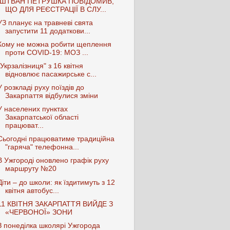
ІШТВАН ПЕТРУШКА ПОВІДОМИВ,
ЩО ДЛЯ РЕЄСТРАЦІЇ В СЛУ...
УЗ планує на травневі свята
запустити 11 додаткови...
Кому не можна робити щеплення
проти COVID-19: МОЗ ...
"Укрзалізниця" з 16 квітня
відновлює пасажирське с...
У розкладі руху поїздів до
Закарпаття відбулися зміни
У населених пунктах
Закарпатської області
працюват...
Сьогодні працюватиме традиційна
"гаряча" телефонна...
В Ужгороді оновлено графік руху
маршруту №20
Діти – до школи: як їздитимуть з 12
квітня автобус...
11 КВІТНЯ ЗАКАРПАТТЯ ВИЙДЕ З
«ЧЕРВОНОЇ» ЗОНИ
З понеділка школярі Ужгорода