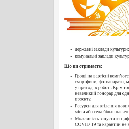
державні заклади культури
комунальні заклади культу
Що ви отримаєте:
Гроші на вартісні комп’ют
смартфони, фотоапарати, м
у пригоді в роботі. Крім т
невеликий гонорар для одн
проєкту.
Ресурси для втілення нови
міста або села більш насич
Можливість запустити циф
COVID-19 та карантин не в