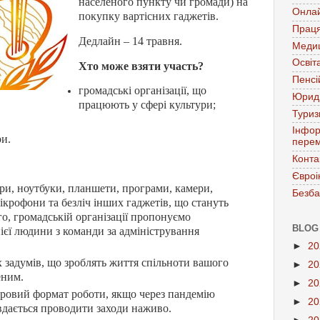
населеного пункту чи громади) на
Онла
покупку вартісних гаджетів.
Праця
Дедлайн – 14 травня.
Меди
Освіт
Хто може взяти участь?
Пенсі
громадські організації, що
Юрид
працюють у сфері культури;
Тури
;
Інфор
ри.
перем
Конта
Євроі
ери, ноутбуки, планшети, програми, камери,
Безба
ікрофони та безліч інших гаджетів, що стануть
ого, громадській організації пропонуємо
BLOG
ієї людини з команди за адміністрування
►
2
х задумів, що зроблять життя спільноти вашого
►
2
еним.
►
2
ровий формат роботи, якщо через пандемію
►
2
дається проводити заходи наживо.