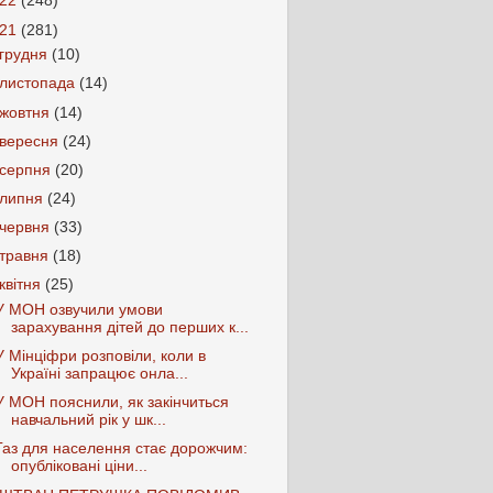
022
(248)
021
(281)
грудня
(10)
листопада
(14)
жовтня
(14)
вересня
(24)
серпня
(20)
липня
(24)
червня
(33)
травня
(18)
квітня
(25)
У МОН озвучили умови
зарахування дітей до перших к...
У Мінціфри розповіли, коли в
Україні запрацює онла...
У МОН пояснили, як закінчиться
навчальний рік у шк...
Газ для населення стає дорожчим:
опубліковані ціни...