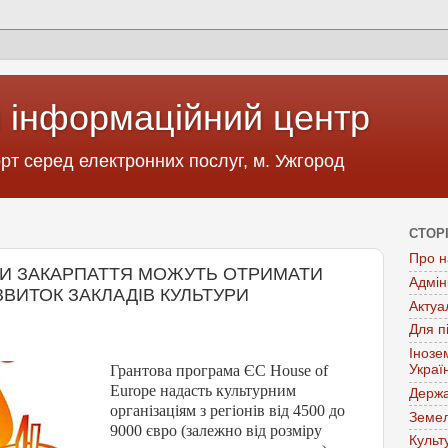
 інформаційний центр
т серед електронних послуг, м. Ужгород
СТОР
Про н
ДИ ЗАКАРПАТТЯ МОЖУТЬ ОТРИМАТИ
Адмін
ЗВИТОК ЗАКЛАДІВ КУЛЬТУРИ
Актуа
Для п
Інозе
Грантова програма ЄС House of
Украї
Europe надасть культурним
Держа
організаціям з регіонів від 4500 до
Земел
9000 євро (залежно від розміру
Культ