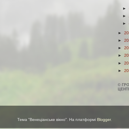
►
►
►
►
2
►
2
►
2
►
2
►
2
►
2
© ГР
ЦЕНТ
Тема "Венеціанське вікно". На платформі
Blogger
.