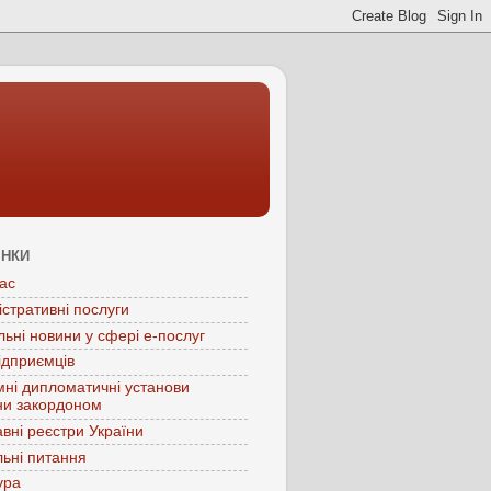
ІНКИ
ас
істративні послуги
льні новини у сфері е-послуг
ідприємців
мні дипломатичні установи
ни закордоном
вні реєстри України
ьні питання
ура