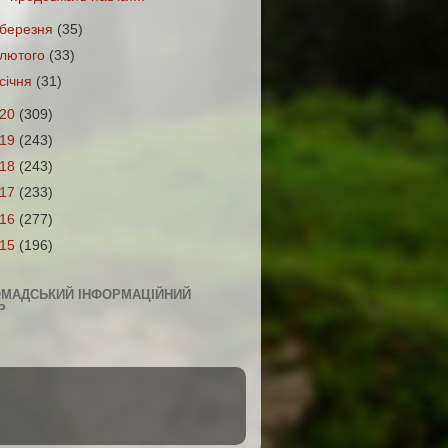
березня
(35)
лютого
(33)
січня
(31)
020
(309)
019
(243)
018
(243)
017
(233)
016
(277)
015
(196)
ОМАДСЬКИЙ ІНФОРМАЦІЙНИЙ
Р