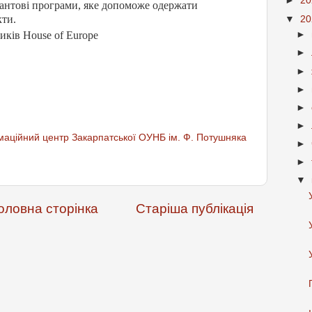
►
2
антові програми, яке допоможе одержати
кти.
▼
2
►
иків House of Europe
►
►
►
►
►
аційний центр Закарпатської ОУНБ ім. Ф. Потушняка
►
►
▼
оловна сторінка
Старіша публікація