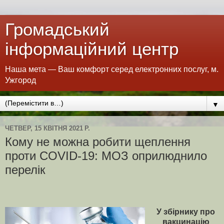
Громадський
інформаційний центр
Наша мета — Ваш комфорт серед електронних послуг, м.
Ужгород
▼
ЧЕТВЕР, 15 КВІТНЯ 2021 Р.
Кому не можна робити щеплення
проти COVID-19: МОЗ оприлюднило
перелік
У збірнику про
вакцинацію