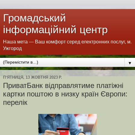
Громадський
інформаційний центр
Наша мета — Ваш комфорт серед електронних послуг, м.
Ужгород
▼
ПʼЯТНИЦЯ, 13 ЖОВТНЯ 2023 Р.
ПриватБанк відправлятиме платіжні
картки поштою в низку країн Європи:
перелік