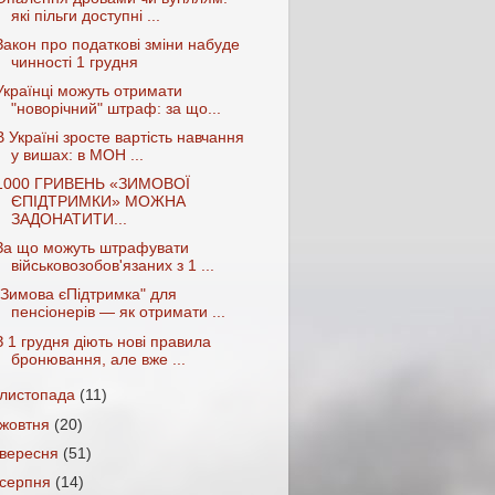
які пільги доступні ...
Закон про податкові зміни набуде
чинності 1 грудня
Українці можуть отримати
"новорічний" штраф: за що...
В Україні зросте вартість навчання
у вишах: в МОН ...
1000 ГРИВЕНЬ «ЗИМОВОЇ
ЄПІДТРИМКИ» МОЖНА
ЗАДОНАТИТИ...
За що можуть штрафувати
військовозобов'язаних з 1 ...
"Зимова єПідтримка" для
пенсіонерів — як отримати ...
З 1 грудня діють нові правила
бронювання, але вже ...
листопада
(11)
жовтня
(20)
вересня
(51)
серпня
(14)