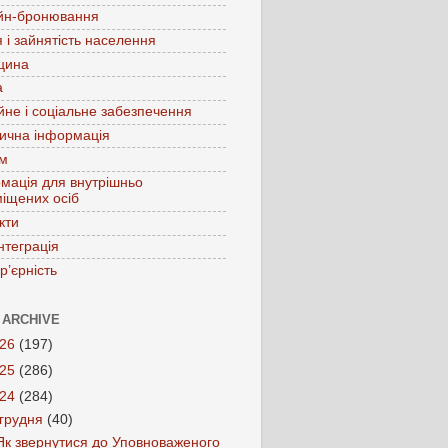
йн-бронювання
 і зайнятість населення
цина
а
йне і соціальне забезпечення
ична інформація
зм
мація для внутрішньо
іщених осіб
кти
нтеграція
р’єрність
 ARCHIVE
026
(197)
025
(286)
024
(284)
грудня
(40)
Як звернутися до Уповноваженого