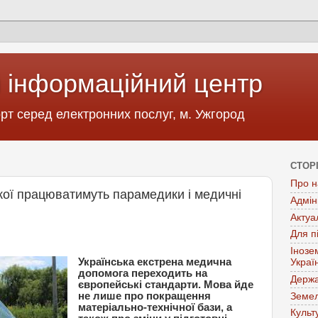
 інформаційний центр
т серед електронних послуг, м. Ужгород
СТОР
Про н
дкої працюватимуть парамедики і медичні
Адмін
Актуа
Для п
Інозе
Українська екстрена медична
Украї
допомога переходить на
Держа
європейські стандарти. Мова йде
не лише про покращення
Земел
матеріально-технічної бази, а
Культ