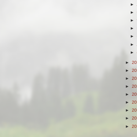
►
►
►
►
►
►
►
►
2
►
2
►
2
►
2
►
2
►
2
►
2
►
2
►
2