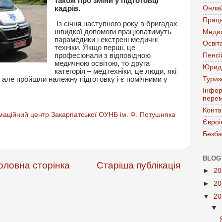
також про зміни у підготовці
кадрів.
Онла
Праця
Із січня наступного року в бригадах
швидкої допомоги працюватимуть
Меди
парамедики і екстрені медичні
Освіт
техніки. Якщо перші, це
професіонали з відповідною
Пенсі
медичною освітою, то друга
Юрид
категорія – медтехніки, це люди, які
Тури
, але пройшли належну підготовку і є помічними у
Інфор
перем
Конта
аційний центр Закарпатської ОУНБ ім. Ф. Потушняка
Євроі
Безба
BLOG
оловна сторінка
Старіша публікація
►
2
►
2
▼
2
▼