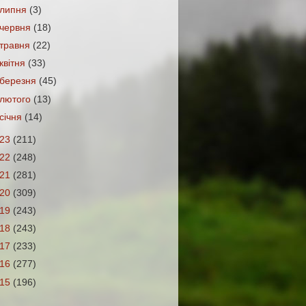
липня
(3)
червня
(18)
травня
(22)
квітня
(33)
березня
(45)
лютого
(13)
січня
(14)
023
(211)
022
(248)
021
(281)
020
(309)
019
(243)
018
(243)
017
(233)
016
(277)
015
(196)