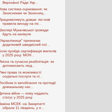
Верховної Ради Укр...
Нова система оцінювання: як
Захисникам чи Захисниц...
Працюватимуть довше: які нові
правила виходу на пе...
Школярі Мукачівської громади
йдуть на канікули
"Укрзалізниця" призначає
додатковий швидкісний пої...
Коли пройде сертифікація вчителів
у 2025 році: МОН...
Якісна та сучасна реабілітація: як
допомагають люд...
Рівні права та можливості:
соціальні послуги та пі...
Посібник із запобігання та протидії
домашньому нас...
Дитина війни — кому надають
статус у 2025 році
Заміна МСЕК: на Закарпатті
обрали 11 лікарень, у я...