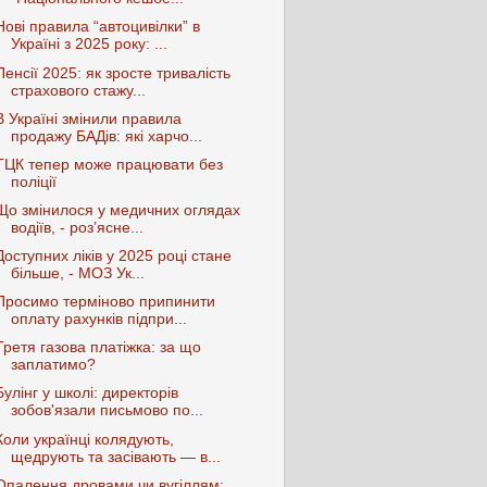
Нові правила “автоцивілки” в
Україні з 2025 року: ...
Пенсії 2025: як зросте тривалість
страхового стажу...
В Україні змінили правила
продажу БАДів: які харчо...
ТЦК тепер може працювати без
поліції
Що змінилося у медичних оглядах
водіїв, - роз’ясне...
Доступних ліків у 2025 році стане
більше, - МОЗ Ук...
Просимо терміново припинити
оплату рахунків підпри...
Третя газова платіжка: за що
заплатимо?
Булінг у школі: директорів
зобов'язали письмово по...
Коли українці колядують,
щедрують та засівають — в...
Опалення дровами чи вугіллям: