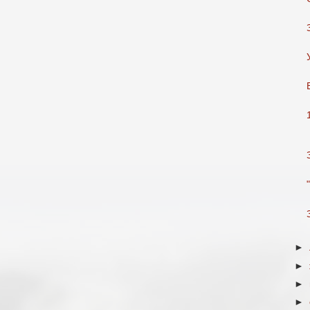
►
►
►
►