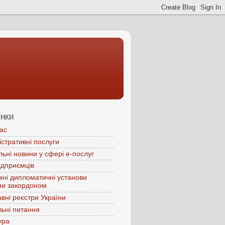
ІНКИ
ас
істративні послуги
льні новини у сфері е-послуг
ідприємців
мні дипломатичні установи
ни закордоном
вні реєстри України
ьні питання
ура