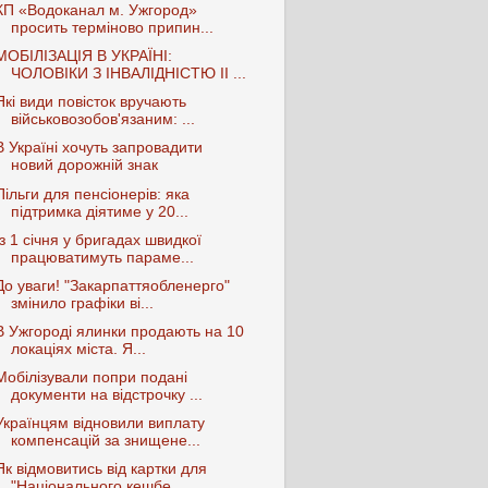
КП «Водоканал м. Ужгород»
просить терміново припин...
МОБІЛІЗАЦІЯ В УКРАЇНІ:
ЧОЛОВІКИ З ІНВАЛІДНІСТЮ ІІ ...
Які види повісток вручають
військовозобов'язаним: ...
В Україні хочуть запровадити
новий дорожній знак
Пільги для пенсіонерів: яка
підтримка діятиме у 20...
Із 1 січня у бригадах швидкої
працюватимуть параме...
До уваги! "Закарпаттяобленерго"
змінило графіки ві...
В Ужгороді ялинки продають на 10
локаціях міста. Я...
Мобілізували попри подані
документи на відстрочку ...
Українцям відновили виплату
компенсацій за знищене...
Як відмовитись від картки для
"Національного кешбе...