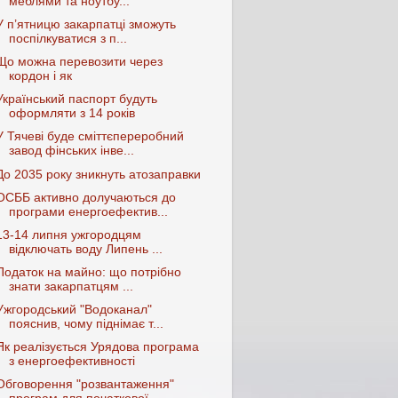
меблями та ноутбу...
У п’ятницю закарпатці зможуть
поспілкуватися з п...
Що можна перевозити через
кордон і як
Український паспорт будуть
оформляти з 14 років
У Тячеві буде сміттєпереробний
завод фінських інве...
До 2035 року зникнуть атозаправки
ОСББ активно долучаються до
програми енергоефектив...
13-14 липня ужгородцям
відключать воду Липень ...
Податок на майно: що потрібно
знати закарпатцям ...
Ужгородський "Водоканал"
пояснив, чому піднімає т...
Як реалізується Урядова програма
з енергоефективності
Обговорення "розвантаження"