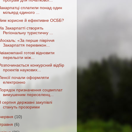
програм для початкової...
Закарпатці сплатили понад один
мільярд єдиного ...
Чим корисне й ефективне ОСББ?
На Закарпатті створять
Регіональну туристичну ...
Москаль: «За перше півріччя
Закарпаття перевикон...
Авіакомпанії готові відновити
перельоти між...
Розпочинається конкурсний відбір
проектів наукових...
Пенсії почали оформляти
електронно
Порядок призначення соцвиплат
вимушеним переселенц...
З серпня державні закупівлі
стануть прозорими
червня
(10)
травня
(6)