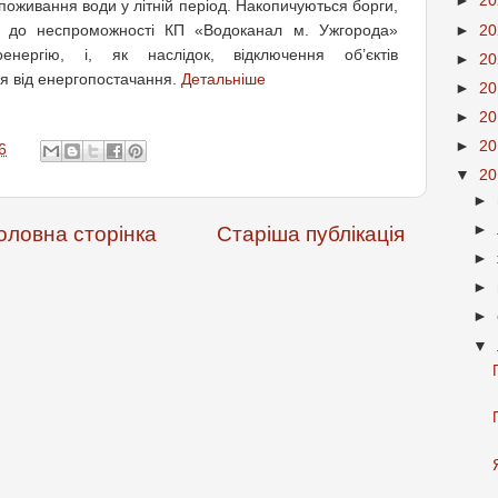
►
2
поживання води у літній період. Накопичуються борги,
ти до неспроможності КП «Водоканал м. Ужгорода»
►
2
енергію, і, як наслідок, відключення об’єктів
►
2
я від енергопостачання.
Детальніше
►
2
►
2
►
2
6
▼
2
►
►
оловна сторінка
Старіша публікація
►
►
►
▼