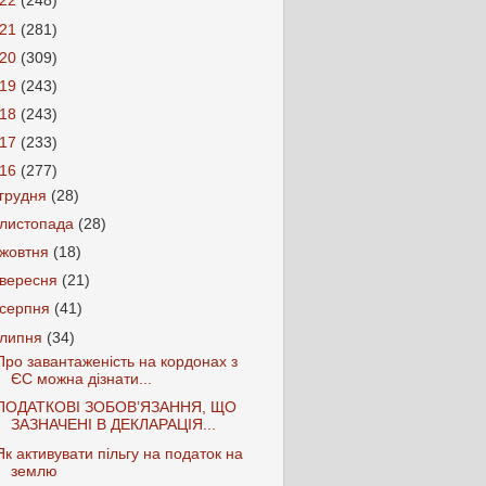
022
(248)
021
(281)
020
(309)
019
(243)
018
(243)
017
(233)
016
(277)
грудня
(28)
листопада
(28)
жовтня
(18)
вересня
(21)
серпня
(41)
липня
(34)
Про завантаженість на кордонах з
ЄС можна дізнати...
ПОДАТКОВІ ЗОБОВ’ЯЗАННЯ, ЩО
ЗАЗНАЧЕНІ В ДЕКЛАРАЦІЯ...
Як активувати пільгу на податок на
землю