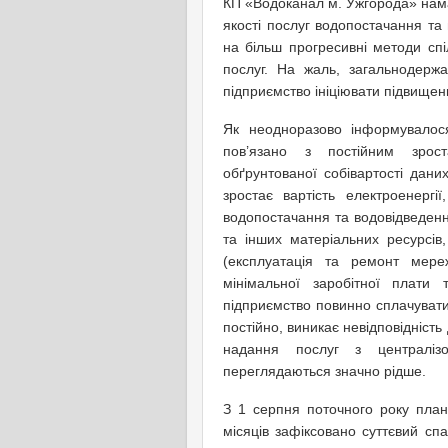
КП «Водоканал м. Ужгорода» нам
якості послуг водопостачання та
на більш прогресивні методи сп
послуг. На жаль, загальнодерж
підприємство ініціювати підвищен
Як неодноразово інформувалос
пов’язано з постійним зрост
обґрунтованої собівартості даних
зростає вартість електроенергі
водопостачання та водовідведенн
та інших матеріальних ресурсів
(експлуатація та ремонт мере
мінімальної заробітної плати 
підприємство повинно сплачувати 
постійно, виникає невідповідніст
надання послуг з централізо
переглядаються значно рідше.
З 1 серпня поточного року план
місяців зафіксовано суттєвий сп