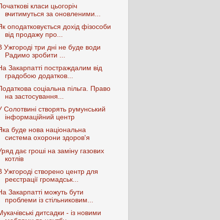
Початкові класи цьогоріч
вчитимуться за оновленими...
Як оподатковується дохід фізособи
від продажу про...
В Ужгороді три дні не буде води
Радимо зробити ...
На Закарпатті постраждалим від
градобою додатков...
Податкова соціальна пільга. Право
на застосування...
У Солотвині створять румунський
інформаційний центр
Яка буде нова національна
система охорони здоров'я
Уряд дає гроші на заміну газових
котлів
В Ужгороді створено центр для
реєстрації громадськ...
На Закарпатті можуть бути
проблеми із стільниковим...
Мукачівські дитсадки - із новими