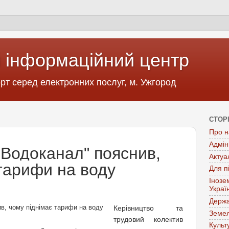
 інформаційний центр
т серед електронних послуг, м. Ужгород
СТОР
Про н
Адмін
"Водоканал" пояснив,
Актуа
 тарифи на воду
Для п
Інозе
Украї
Держа
Керівництво та
Земел
трудовий колектив
Культ