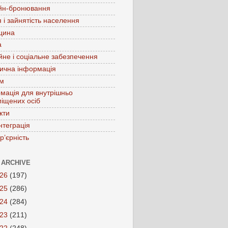
йн-бронювання
 і зайнятість населення
цина
а
йне і соціальне забезпечення
ична інформація
зм
мація для внутрішньо
іщених осіб
кти
нтеграція
р’єрність
 ARCHIVE
026
(197)
025
(286)
024
(284)
023
(211)