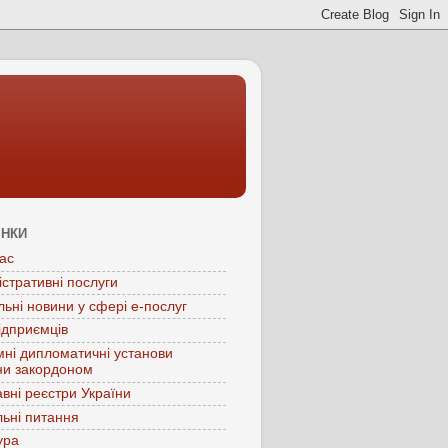
ІНКИ
ас
істративні послуги
льні новини у сфері е-послуг
ідприємців
мні дипломатичні установи
ни закордоном
вні реєстри України
ьні питання
ура