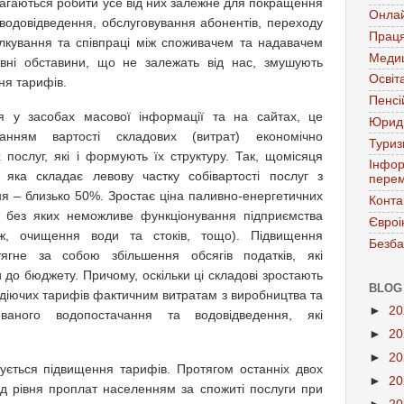
агаються робити усе від них залежне для покращення
Онла
 водовідведення, обслуговування абонентів, переходу
Праця
ілкування та співпраці між споживачем та надавачем
Меди
авні обставини, що не залежать від нас, змушують
Освіт
ня тарифів.
Пенсі
я у засобах масової інформації та на сайтах, це
Юрид
анням вартості складових (витрат) економічно
Тури
 послуг, які і формують їх структуру. Так, щомісяця
Інфор
ї, яка складає левову частку собівартості послуг з
перем
я – близько 50%. Зростає ціна паливно-енергетичних
Конта
, без яких неможливе функціонування підприємства
Євроі
ж, очищення води та стоків, тощо). Підвищення
Безба
тягне за собою збільшення обсягів податків, які
до бюджету. Причому, оскільки ці складові зростають
BLOG
ь діючих тарифів фактичним витратам з виробництва та
►
2
ваного водопостачання та водовідведення, які
►
2
►
2
ується підвищення тарифів. Протягом останніх двох
►
2
ад рівня проплат населенням за спожиті послуги при