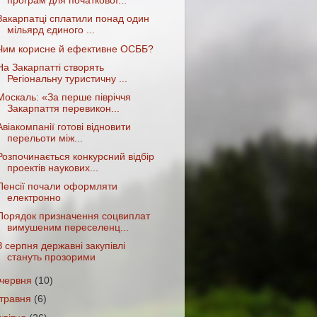
програм для початкової...
Закарпатці сплатили понад один
мільярд єдиного ...
Чим корисне й ефективне ОСББ?
На Закарпатті створять
Регіональну туристичну ...
Москаль: «За перше півріччя
Закарпаття перевикон...
Авіакомпанії готові відновити
перельоти між...
Розпочинається конкурсний відбір
проектів наукових...
Пенсії почали оформляти
електронно
Порядок призначення соцвиплат
вимушеним переселенц...
З серпня державні закупівлі
стануть прозорими
червня
(10)
травня
(6)