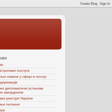
ІНКИ
ас
істративні послуги
льні новини у сфері е-послуг
ідприємців
мні дипломатичні установи
ни закордоном
вні реєстри України
ьні питання
ура