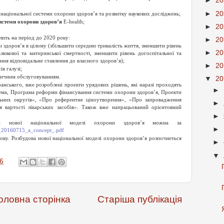
►
2
►
2
національної системи охорони здоров’я та розвитку наукових досліджень;
системи охорони здоров’я
E-health;
►
2
лить на період до 2020 року:
►
2
 здоров’я в цілому (збільшити середню тривалість життя, зменшити рівень
►
2
алюкової та материнської смертності, зменшити рівень догоспітальної та
ння відповідальне ставлення до власного здоров’я);
►
2
в галузі;
едичним обслуговуванням.
▼
2
анського, вже розроблені проекти урядових рішень, які наразі проходять
►
рема, Програма реформи фінансування системи охорони здоров’я, Проекти
них округів», «Про референтне ціноутворення», «Про запровадження
►
я вартості лікарських засобів». Також вже напрацьований орієнтовний
►
ви нової національної моделі охорони здоров’я можна за
►
re_20160715_a_concept_.pdf
ову. Розбудова нової національної моделі охорони здоров’я розпочнеться
►
▼
6
оловна сторінка
Старіша публікація