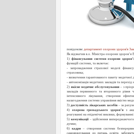
повідомляє
департамент охорони здоров'я За
Як відзначив в.о. Міністра охорони здоров’я
1)
фінансування системи охорони здоров’
функцій системи, та включає:
- запровадження страхової моделі фінанс
страховика;
- визначення гарантованого пакету медичної 
- автономізація медичних закладів та перехід
2)
якісне медичне обслуговування
– з пріор
закладів первинного та вторинного рівня 
інтенсивного лікування, створення ефекти
налагодження системи управління якістю мед
3)
доступність лікарських засобів
– за рахун
4)
охорона громадського здоров’я
з акце
реагуванні на епідемічні виклики, формуванн
5)
комунікації
– здійснення випереджаючого 
думки;
6)
кадри
– створення системи безперервно
самоврядування до питань освіти, забезпеч