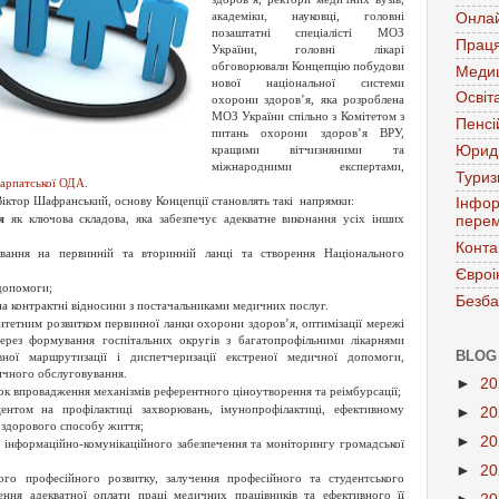
академіки, науковці, головні
Онла
позаштатні спеціалісті МОЗ
Праця
України, головні лікарі
обговорювали Концепцію побудови
Меди
нової національної системи
Освіт
охорони здоров’я, яка розроблена
МОЗ України спільно з Комітетом з
Пенсі
питань охорони здоров’я ВРУ,
Юрид
кращими вітчизняними та
міжнародними експертами,
Тури
карпатської ОДА
.
 Віктор Шафранський, основу Концепції становлять такі напрямки:
Інфор
я
як ключова складова, яка забезпечує адекватне виконання усіх інших
перем
Конта
ування на первинній та вторинній ланці та створення Національного
Євроі
допомоги;
Безба
 на контрактні відносини з постачальниками медичних послуг.
итетним розвитком первинної ланки охорони здоров’я, оптимізації мережі
через формування госпітальних округів з багатопрофільними лікарнями
BLOG
вної маршрутизації і диспетчеризації екстреної медичної допомоги,
ичного обслуговування.
►
2
ок впровадження механізмів референтного ціноутворення та реімбурсації;
нтом на профілактиці захворювань, імунопрофілактиці, ефективному
►
2
і здорового способу життя;
►
2
інформаційно-комунікаційного забезпечення та моніторингу громадської
►
2
го професійного розвитку, залучення професійного та студентського
ення адекватної оплати праці медичних працівників та ефективного її