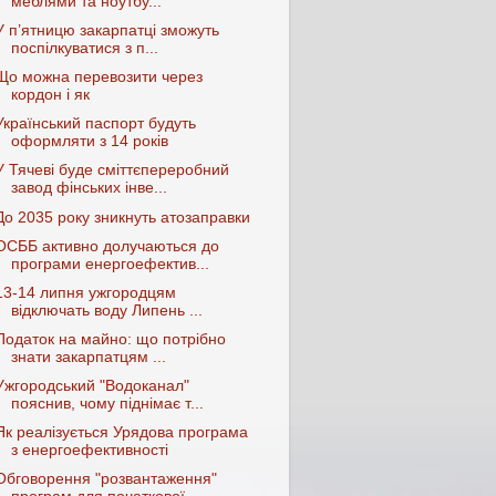
меблями та ноутбу...
У п’ятницю закарпатці зможуть
поспілкуватися з п...
Що можна перевозити через
кордон і як
Український паспорт будуть
оформляти з 14 років
У Тячеві буде сміттєпереробний
завод фінських інве...
До 2035 року зникнуть атозаправки
ОСББ активно долучаються до
програми енергоефектив...
13-14 липня ужгородцям
відключать воду Липень ...
Податок на майно: що потрібно
знати закарпатцям ...
Ужгородський "Водоканал"
пояснив, чому піднімає т...
Як реалізується Урядова програма
з енергоефективності
Обговорення "розвантаження"