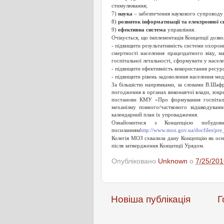
стимулювання;
7)
наука
– забезпечення наукового супроводу 
8)
розвиток інформатизації та електронної 
9)
ефективна система
управління.
Очікується, що імплементація Концепції дозво
- підвищити результативність системи охорони
смертності населення працездатного віку, м
госпітальної летальності, cформувати у населе
- підвищити ефективність використання ресурсі
- підвищити рівень задоволення населення м
За більшістю напрямками, за словами В.Шафр
погодження в органах виконавчої влади, зок
постанови КМУ «Про формування госпіталь
механізму повного/часткового відшкодуванн
календарний план їх упровадження.
Ознайомитися з Концепцією побудо
посиланням
http://www.moz.gov.ua/docfiles/p
Колегія МОЗ схвалила дану Концепцію як осн
після затвердження Концепції Урядом.
Опубліковано
Unknown
о
7/25/201
Новіша публікація
Г