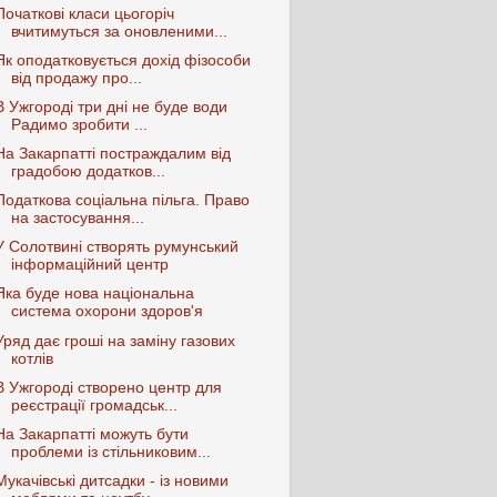
Початкові класи цьогоріч
вчитимуться за оновленими...
Як оподатковується дохід фізособи
від продажу про...
В Ужгороді три дні не буде води
Радимо зробити ...
На Закарпатті постраждалим від
градобою додатков...
Податкова соціальна пільга. Право
на застосування...
У Солотвині створять румунський
інформаційний центр
Яка буде нова національна
система охорони здоров'я
Уряд дає гроші на заміну газових
котлів
В Ужгороді створено центр для
реєстрації громадськ...
На Закарпатті можуть бути
проблеми із стільниковим...
Мукачівські дитсадки - із новими