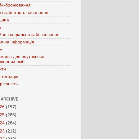
йн-бронювання
 і зайнятість населення
цина
а
йне і соціальне забезпечення
ична інформація
зм
мація для внутрішньо
іщених осіб
кти
нтеграція
р’єрність
 ARCHIVE
026
(197)
025
(286)
024
(284)
023
(211)