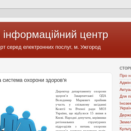
 інформаційний центр
т серед електронних послуг, м. Ужгород
СТОР
Про н
а система охорони здоров'я
Адмін
Актуа
Директор департаменту охорони
здоров’я Закарпатської ОДА
Для п
Володимир Маркович прийняв
Інозе
участь у спільному засіданні
Украї
Колегії та Вченої ради МОЗ
України, що відбулося 15 липня в
Держа
Києві. Народні депутати, керівники
Земел
регіональних структурних
підрозділів з питань охорони
Культ
здоров’я, ректори медичних вузів,