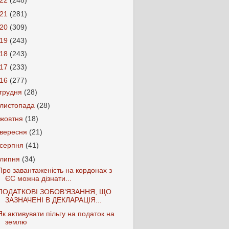
022
(248)
021
(281)
020
(309)
019
(243)
018
(243)
017
(233)
016
(277)
грудня
(28)
листопада
(28)
жовтня
(18)
вересня
(21)
серпня
(41)
липня
(34)
Про завантаженість на кордонах з
ЄС можна дізнати...
ПОДАТКОВІ ЗОБОВ’ЯЗАННЯ, ЩО
ЗАЗНАЧЕНІ В ДЕКЛАРАЦІЯ...
Як активувати пільгу на податок на
землю