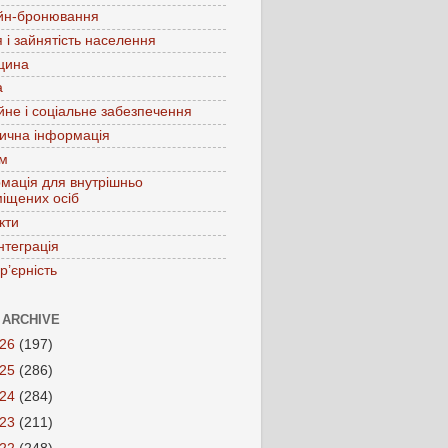
йн-бронювання
 і зайнятість населення
цина
а
йне і соціальне забезпечення
ична інформація
зм
мація для внутрішньо
іщених осіб
кти
нтеграція
р’єрність
 ARCHIVE
026
(197)
025
(286)
024
(284)
023
(211)