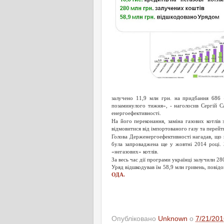
залучено 11,9 млн грн. на придбання 686 
позаминулого тижня», - наголосив Сергій 
енергоефективності.
На його переконання, заміна газових котлів
відмовитися від імпортованого газу та перейт
Голова Держенергоефективності нагадав, що 
була запроваджена ще у жовтні 2014 році. 
«негазових» котлів.
За весь час дії програми українці залучили 28
Уряд відшкодував їм 58,9 млн гривень, повід
ОДА.
Опубліковано
Unknown
о
7/21/201