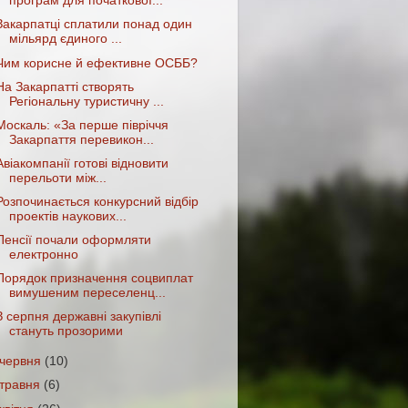
програм для початкової...
Закарпатці сплатили понад один
мільярд єдиного ...
Чим корисне й ефективне ОСББ?
На Закарпатті створять
Регіональну туристичну ...
Москаль: «За перше півріччя
Закарпаття перевикон...
Авіакомпанії готові відновити
перельоти між...
Розпочинається конкурсний відбір
проектів наукових...
Пенсії почали оформляти
електронно
Порядок призначення соцвиплат
вимушеним переселенц...
З серпня державні закупівлі
стануть прозорими
червня
(10)
травня
(6)