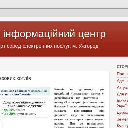
 інформаційний центр
т серед електронних послуг, м. Ужгород
СТОР
Про н
азових котлів
Адмін
Актуа
Коштів на допомогу при
придбанні «негазових» котлів у
Для п
держбюджеті ще достатньо –
Інозе
понад 70 млн грн. Це означає, що
Украї
близько 7 тисяч домогосподарств
зможуть відмовитися від
Держа
дорогого газу та встановити
Земел
котли на альтернативних видах
палива. Про це повідомляє
Культ
Голова Держенергоефективності