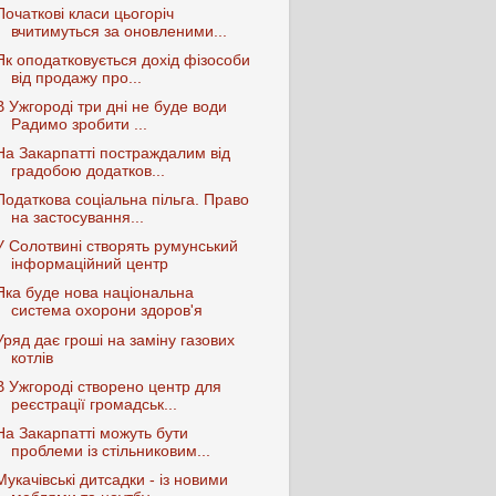
Початкові класи цьогоріч
вчитимуться за оновленими...
Як оподатковується дохід фізособи
від продажу про...
В Ужгороді три дні не буде води
Радимо зробити ...
На Закарпатті постраждалим від
градобою додатков...
Податкова соціальна пільга. Право
на застосування...
У Солотвині створять румунський
інформаційний центр
Яка буде нова національна
система охорони здоров'я
Уряд дає гроші на заміну газових
котлів
В Ужгороді створено центр для
реєстрації громадськ...
На Закарпатті можуть бути
проблеми із стільниковим...
Мукачівські дитсадки - із новими