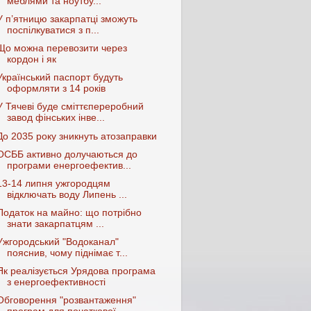
меблями та ноутбу...
У п’ятницю закарпатці зможуть
поспілкуватися з п...
Що можна перевозити через
кордон і як
Український паспорт будуть
оформляти з 14 років
У Тячеві буде сміттєпереробний
завод фінських інве...
До 2035 року зникнуть атозаправки
ОСББ активно долучаються до
програми енергоефектив...
13-14 липня ужгородцям
відключать воду Липень ...
Податок на майно: що потрібно
знати закарпатцям ...
Ужгородський "Водоканал"
пояснив, чому піднімає т...
Як реалізується Урядова програма
з енергоефективності
Обговорення "розвантаження"