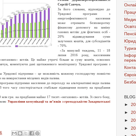
Сергій Савчук.
Онла
За його словами, відповідно до
Праця
Урядової програми з
енергоефективності населення
Меди
може отримати безповоротну
Освіт
фінансову допомогу на заміну
газових котлів: для фізичних осіб -
Пенсі
20% відшкодування суми
Юрид
залучених коштів, для субсидіантів
- 70%.
Тури
«За минулий тиждень, 11 - 18
липня 2016 року, населенням
Інфор
«негазових» котлів. Це майже утричі більше за суму коштів, освоєних
перем
Савчук, коментуючи дані щотижневого моніторингу Урядової програми з
Конта
 за Урядової підтримки – це можливість кожному господарству повністю
Євроі
и на використання місцевих видів палива.
Безба
програма підтримки населення до переходу на альтернативні види палива
З того часу спостерігається стабільне підвищення попиту на придбання
BLOG
0 млн грн. на придбання майже 17 тисяч «негазових» котлів. Зі свого боку,
омляє
Управління комунікації та зв’язків з громадськістю Закарпатської
►
2
►
2
►
2
►
2
6