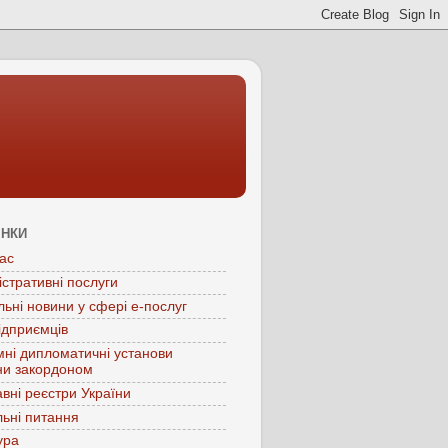
ІНКИ
ас
істративні послуги
льні новини у сфері е-послуг
ідприємців
мні дипломатичні установи
ни закордоном
вні реєстри України
ьні питання
ура