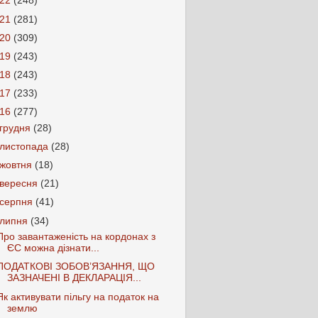
022
(248)
021
(281)
020
(309)
019
(243)
018
(243)
017
(233)
016
(277)
грудня
(28)
листопада
(28)
жовтня
(18)
вересня
(21)
серпня
(41)
липня
(34)
Про завантаженість на кордонах з
ЄС можна дізнати...
ПОДАТКОВІ ЗОБОВ’ЯЗАННЯ, ЩО
ЗАЗНАЧЕНІ В ДЕКЛАРАЦІЯ...
Як активувати пільгу на податок на
землю