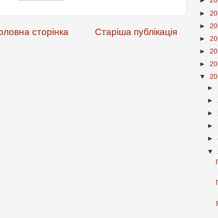
►
2
►
2
►
2
оловна сторінка
Старіша публікація
►
2
►
2
►
2
▼
2
►
►
►
►
►
▼