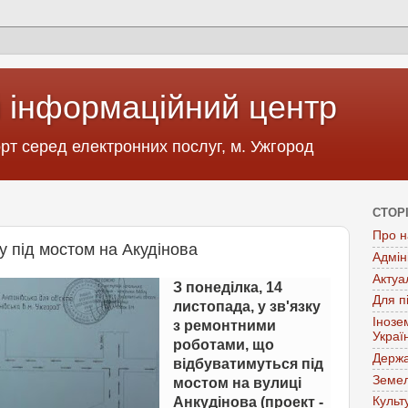
 інформаційний центр
т серед електронних послуг, м. Ужгород
СТОР
Про н
у під мостом на Акудінова
Адмін
Актуа
З понеділка, 14
Для п
листопада, у зв'язку
Інозе
з ремонтними
Украї
роботами, що
Держа
відбуватимуться під
Земел
мостом на вулиці
Анкудінова (проект -
Культ