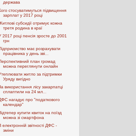
держава
Кого стосуватимуться підвищення
зарплат у 2017 році
Житлові субсидії отримує кожна
третя родина в краї
У 2017 році пенсія зросте до 2001
грн
Підприємство має розрахувати
працівника у день зві...
Перспективний план громад
можна переглянути онлайн
Утеплювати житло за підтримки
Уряду вигідно
За використання лісу закарпатці
сплаптили на 24 мл...
ДФС нагадує про "податкового
календар"
Відтепер купити квиток на поїзд
можна зі смартфона
В електронній звітності ДФС -
зміни