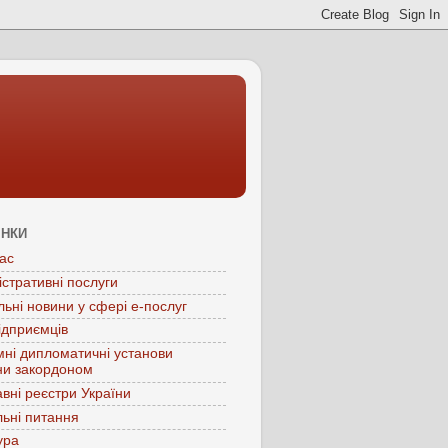
ІНКИ
ас
істративні послуги
льні новини у сфері е-послуг
ідприємців
мні дипломатичні установи
ни закордоном
вні реєстри України
ьні питання
ура