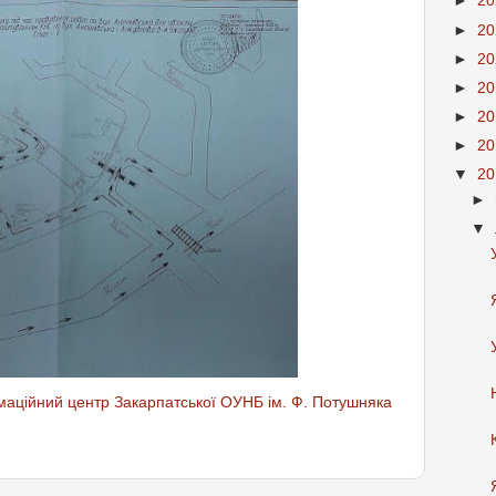
►
2
►
2
►
2
►
2
►
2
►
2
▼
2
►
▼
аційний центр Закарпатської ОУНБ ім. Ф. Потушняка