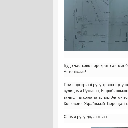
Буде частково перекрито автомобі
Антонівській.
При перекритті руху транспорту н
вулицями Руською, Коцюбинського,
вулиці Гагаріна та вулиці Антоні
Кошового, Українській, Верещагін
Схеми руху додаються.