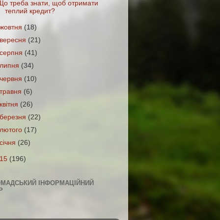
Що треба знати, щоб отримати
теплий кредит?
жовтня
(18)
вересня
(21)
серпня
(41)
липня
(34)
червня
(10)
травня
(6)
квітня
(26)
березня
(22)
лютого
(17)
січня
(26)
015
(196)
ОМАДСЬКИЙ ІНФОРМАЦІЙНИЙ
Р