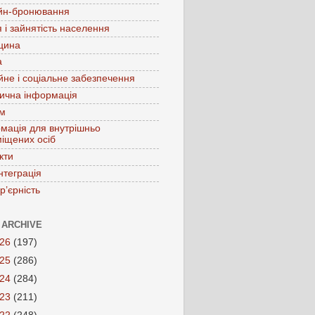
йн-бронювання
 і зайнятість населення
цина
а
йне і соціальне забезпечення
ична інформація
зм
мація для внутрішньо
іщених осіб
кти
нтеграція
р’єрність
 ARCHIVE
026
(197)
025
(286)
024
(284)
023
(211)