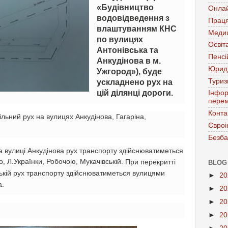
«Будівництво
Онла
водовідведення з
Праця
влаштуванням КНС
Меди
по вулицях
Освіт
Антонівська та
Пенсі
Анкудінова в м.
Юрид
Ужгород»), буде
Тури
ускладнено рух на
цій ділянці дороги.
Інфор
перем
Конта
льний рух на вулицях Анкудінова, Гагаріна,
Євроі
Безба
а вулиці Анкудінова рух транспорту здійснюватиметься
 Л.Українки, Робочою, Мукачівській.
При перекритті
BLOG
вській рух транспорту здійснюватиметься вулицями
►
2
а.
►
2
►
2
►
2