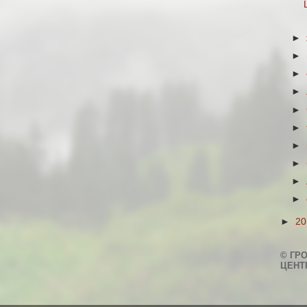
►
►
►
►
►
►
►
►
►
►
►
2
© ГР
ЦЕНТ