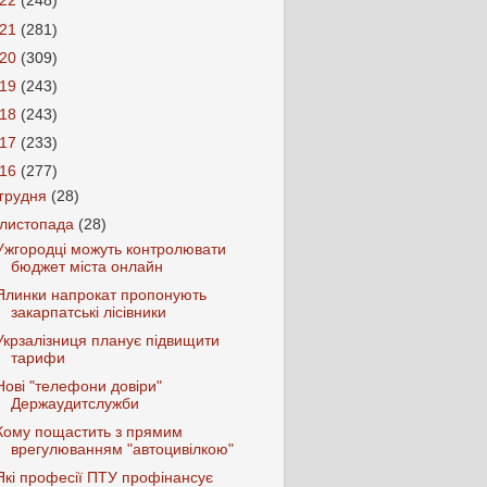
022
(248)
021
(281)
020
(309)
019
(243)
018
(243)
017
(233)
016
(277)
грудня
(28)
листопада
(28)
Ужгородці можуть контролювати
бюджет міста онлайн
Ялинки напрокат пропонують
закарпатські лісівники
Укрзалізниця планує підвищити
тарифи
Нові "телефони довіри"
Держаудитслужби
Кому пощастить з прямим
врегулюванням "автоцивілкою"
Які професії ПТУ профінансує