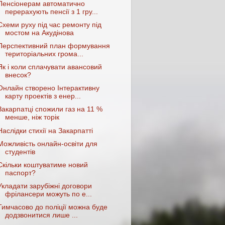
Пенсіонерам автоматично
перерахують пенсії з 1 гру...
Схеми руху під час ремонту під
мостом на Акудінова
Перспективний план формування
територіальних грома...
Як і коли сплачувати авансовий
внесок?
Онлайн створено Інтерактивну
карту проектів з енер...
Закарпатці спожили газ на 11 %
менше, ніж торік
Наслідки стихії на Закарпатті
Можливість онлайн-освіти для
студентів
Скільки коштуватиме новий
паспорт?
Укладати зарубіжні договори
фрілансери можуть по e...
Тимчасово до поліції можна буде
додзвонитися лише ...