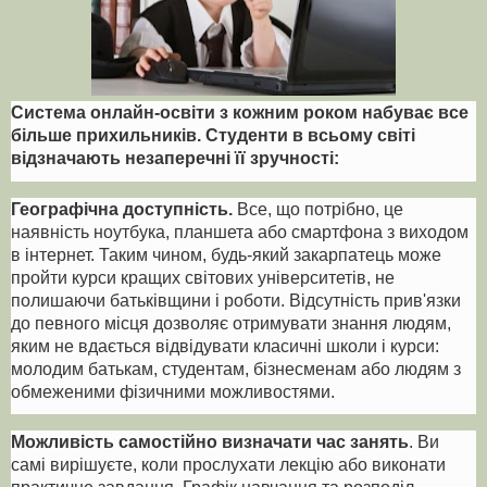
Система онлайн-освіти з кожним роком набуває все
більше прихильників. Студенти в всьому світі
відзначають незаперечні її зручності:
Географічна доступність.
Все, що потрібно, це
наявність ноутбука, планшета або смартфона з виходом
в інтернет. Таким чином, будь-який закарпатець може
пройти курси кращих світових університетів, не
полишаючи батьківщини і роботи. Відсутність прив'язки
до певного місця дозволяє отримувати знання людям,
яким не вдається відвідувати класичні школи і курси:
молодим батькам, студентам, бізнесменам або людям з
обмеженими фізичними можливостями.
Можливість самостійно визначати час занять
. Ви
самі вирішуєте, коли прослухати лекцію або виконати
практичне завдання. Графік навчання та розподіл