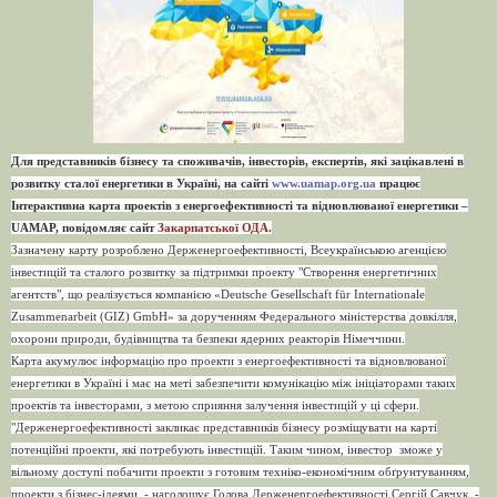
Для представників бізнесу та споживачів, інвесторів, експертів, які зацікавлені в
розвитку сталої енергетики в Україні, на сайті
www.uamap.org.ua
працює
Інтерактивна карта проектів з енергоефективності та відновлюваної енергетики –
UAMAP, повідомляє сайт
Закарпатської ОДА.
Зазначену карту розроблено Держенергоефективності, Всеукраїнською агенцією
інвестицій та сталого розвитку за підтримки проекту "Створення енергетичних
агентств", що реалізується компанією «Deutsche Gesellschaft für Internationale
Zusammenarbeit (GIZ) GmbH» за дорученням Федерального міністерства довкілля,
охорони природи, будівництва та безпеки ядерних реакторів Німеччини.
Карта акумулює інформацію про проекти з енергоефективності та відновлюваної
енергетики в Україні і має на меті забезпечити комунікацію між ініціаторами таких
проектів та інвесторами, з метою сприяння залучення інвестицій у ці сфери.
"Держенергоефективності закликає представників бізнесу розміщувати на карті
потенційні проекти, які потребують інвестицій. Таким чином, інвестор зможе у
вільному доступі побачити проекти з готовим техніко-економічним обґрунтуванням,
проекти з бізнес-ідеями, - наголошує Голова Держенергоефективності Сергій Савчук. -