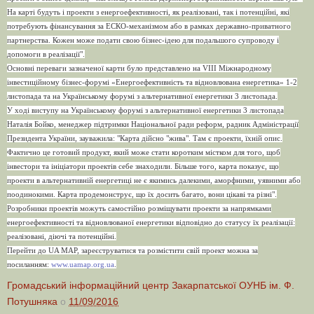
На карті будуть і проекти з енергоефективності, як реалізовані, так і потенційні, які
потребують фінансування за ЕСКО-механізмом або в рамках державно-приватного
партнерства. Кожен може подати свою бізнес-ідею для подальшого супроводу і
допомоги в реалізації".
Основні переваги зазначеної карти було представлено на VIII Міжнародному
інвестиційному бізнес-форумі «Енергоефективність та відновлювана енергетика» 1-2
листопада та на Українському форумі з альтернативної енергетики 3 листопада.
У ході виступу на Українському форумі з альтернативної енергетики 3 листопада
Наталія Бойко, менеджер підтримки Національної ради реформ, радник Адміністрації
Президента України, зауважила: "Карта дійсно "жива". Там є проекти, їхній опис.
Фактично це готовий продукт, який може стати коротким містком для того, щоб
інвестори та ініціатори проектів себе знаходили. Більше того, карта показує, що
проекти в альтернативній енергетиці не є якимись далекими, аморфними, уявними або
поодинокими. Карта продемонструє, що їх досить багато, вони цікаві та різні".
Розробники проектів можуть самостійно розміщувати проекти за напрямками
енергоефективності та відновлюваної енергетики відповідно до статусу їх реалізації:
реалізовані, діючі та потенційні.
Перейти до UA MAP, зареєструватися та розмістити свій проект можна за
посиланням:
www.uamap.org.ua
.
Громадський інформаційний центр Закарпатської ОУНБ ім. Ф.
Потушняка
о
11/09/2016