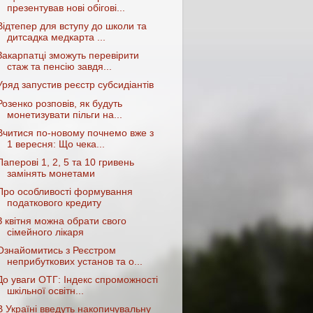
презентував нові обігові...
Відтепер для вступу до школи та
дитсадка медкарта ...
Закарпатці зможуть перевірити
стаж та пенсію завдя...
Уряд запустив реєстр субсидіантів
Розенко розповів, як будуть
монетизувати пільги на...
Вчитися по-новому почнемо вже з
1 вересня: Що чека...
Паперові 1, 2, 5 та 10 гривень
замінять монетами
Про особливості формування
податкового кредиту
З квітня можна обрати свого
сімейного лікаря
Ознайомитись з Реєстром
неприбуткових установ та о...
До уваги ОТГ: Індекс спроможності
шкільної освітн...
В Україні введуть накопичувальну