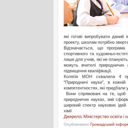
які готові випробувати даний 
проекту, школам потрібно зверта
Відзначається, що програма 
спортивного та художньо-естет
лише для учнів, які не плануют
можуть вчителі природничих 
підвищення кваліфікації.
Колегія МОН схвалила 4 про
“Природничі науки”, в кожні
компетентностях, які придбали у
Вони спрямовані на те, щоб н
природничих науках, зміг сформ
широкий спектр наукових ідей ас
хімії
Джерело;
Міністерство освіти і 
Опубліковано
Громадський інформ