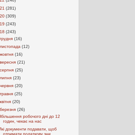
022
(248)
021
(281)
020
(309)
019
(243)
018
(243)
грудня
(16)
листопада
(12)
жовтня
(16)
вересня
(21)
серпня
(25)
липня
(23)
червня
(20)
травня
(25)
квітня
(20)
березня
(26)
Збільшення робочого дні до 12
годин, чекає на нас
Які документи подавати, щоб
отримати податкову зни...