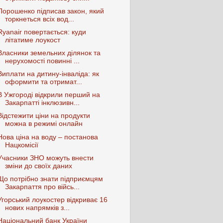
Порошенко підписав закон, який
торкнеться всіх вод...
Ryanair повертається: куди
літатиме лоукост
Власники земельних ділянок та
нерухомості повинні ...
Виплати на дитину-інваліда: як
оформити та отримат...
В Ужгороді відкрили перший на
Закарпатті інклюзивн...
Відстежити ціни на продукти
можна в режимі онлайн
Нова ціна на воду – постанова
Нацкомісії
Учасники ЗНО можуть внести
зміни до своїх даних
Що потрібно знати підприємцям
Закарпаття про війсь...
Угорський лоукостер відкриває 16
нових напрямків з...
Національний банк України