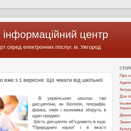
 інформаційний центр
т серед електронних послуг, м. Ужгород
СТОР
Про н
 вже з 1 вересня: Що чекати від шкільної
Адмін
Актуа
Для п
В українських школах такі
Інозе
дисципліни, як біологія, географія,
Украї
фізика, хімія і економіка зберуть в
Держа
один предмет.
Шість дисциплін об’єднають в курс
Земел
“Природничі науки” і в якості
Культ