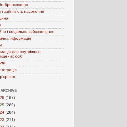
йн-бронювання
 і зайнятість населення
цина
а
йне і соціальне забезпечення
ична інформація
зм
мація для внутрішньо
іщених осіб
кти
нтеграція
р’єрність
 ARCHIVE
026
(197)
025
(286)
024
(284)
023
(211)