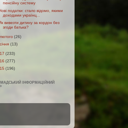
пенсійну систему
Нові податки: стало відомо, якими
доходами українц...
Як вивезти дитину за кордон без
згоди батька?
лютого
(26)
січня
(13)
017
(233)
016
(277)
015
(196)
ОМАДСЬКИЙ ІНФОРМАЦІЙНИЙ
Р