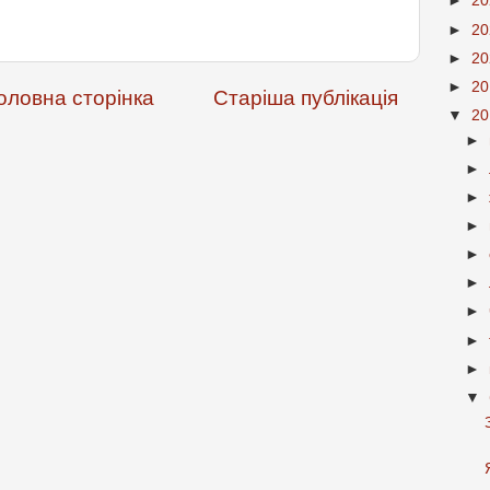
►
2
►
2
►
2
►
2
оловна сторінка
Старіша публікація
▼
2
►
►
►
►
►
►
►
►
►
▼