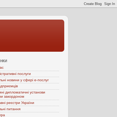
ІНКИ
ас
істративні послуги
льні новини у сфері е-послуг
ідприємців
мні дипломатичні установи
ни закордоном
вні реєстри України
ьні питання
ура