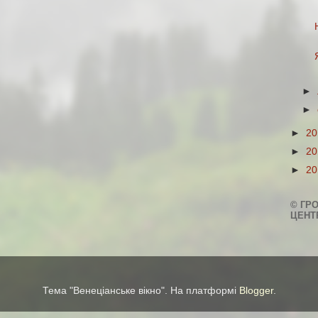
►
►
►
2
►
2
►
2
© ГР
ЦЕНТ
Тема "Венеціанське вікно". На платформі
Blogger
.