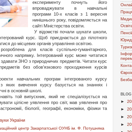
експерименту почнуть його
Онла
впроваджувати в навчальні
Праця
програми 10-х класів з 1 вересня
Меди
нинішнього року, повідомляється на
сайті Міністерства освіти.
Освіт
У відомстві почали шукати школи,
Пенсі
інтегрований курс. Щоб приєднається до пілотного
Юрид
тися до місцевих органів управління освітою.
Тури
розроблена для класів суспільно-гуманітарного,
Інфор
ичного напрямку. Інтегрований курс може читатися
перем
ь здавати ЗНО з природничих предметів. Читати курс
Конта
предметів без обов’язкового проходження курсів
Євроі
екти навчальних програм інтегрованого курсу
Безба
й з яких вивчення курсу базується на знаннях і
чні в основній школі.
BLOG
авіть той випускник, який не спеціалізується на
►
2
увати цілісне уявлення про світ, мав уявлення про
трономії, біології, географії, економіки, фізики та
►
2
►
2
науки України
►
2
аційний центр Закарпатської ОУНБ ім. Ф. Потушняка