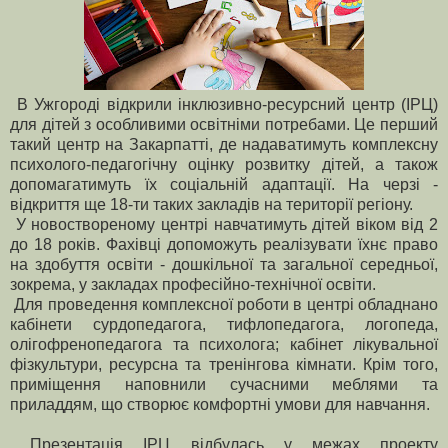
В Ужгороді відкрили інклюзивно-ресурсний центр (ІРЦ)
для дітей з особливими освітніми потребами. Це перший
такий центр на Закарпатті, де надаватимуть комплексну
психолого-педагогічну оцінку розвитку дітей, а також
допомагатимуть їх соціальній адаптації. На черзі -
відкриття ще 18-ти таких закладів на території регіону.
У новоствореному центрі навчатимуть дітей віком від 2
до 18 років. Фахівці допоможуть реалізувати їхнє право
на здобуття освіти - дошкільної та загальної середньої,
зокрема, у закладах професійно-технічної освіти.
Для проведення комплексної роботи в центрі обладнано
кабінети сурдопедагога, тифлопедагога, логопеда,
олігофренопедагога та психолога; кабінет лікувальної
фізкультури, ресурсна та тренінгова кімнати. Крім того,
приміщення наповнили сучасними меблями та
приладдям, що створює комфортні умови для навчання.
Презентація ІРЦ відбулась у межах проекту