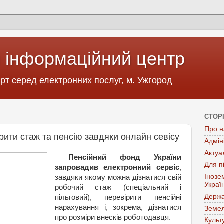
 інформаційний центр
т серед електронних послуг, м. Ужгород
СТОР
Про н
рити стаж та пенсію завдяки онлайн севісу
Адмін
Актуа
Пенсійний фонд України
Для п
запровадив електронний сервіс
,
Інозе
завдяки якому можна дізнатися свій
Украї
робочий стаж (спеціальний і
Держа
пільговий), перевірити пенсійні
нарахування і, зокрема, дізнатися
Земел
про розміри внесків роботодавця.
Культ