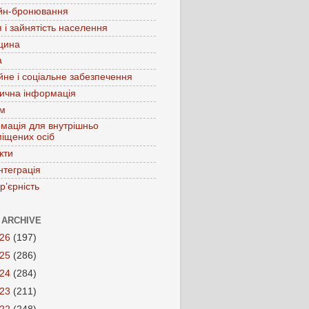
йн-бронювання
 і зайнятість населення
цина
а
йне і соціальне забезпечення
ична інформація
зм
мація для внутрішньо
іщених осіб
кти
нтеграція
р’єрність
 ARCHIVE
026
(197)
025
(286)
024
(284)
023
(211)