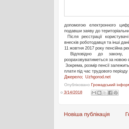
допомогою електронного цифр
подавши заяву до територіальни
Після реєстрації користувач
внесків роботодавця та інші дані
11 жовтня 2017 року пенсійна ре
Відповідно до закону, ро
розраховуватиметься за новою
Зокрема, розмір пенсії залежить
плати під час трудового періоду
Джерело; Uzhgorod.net
Опубліковано
Громадський інформ
о
3/14/2018
Новіша публікація
Г