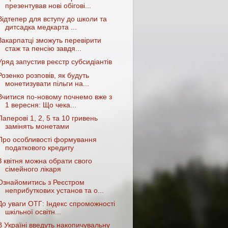
презентував нові обігові...
Відтепер для вступу до школи та
дитсадка медкарта ...
Закарпатці зможуть перевірити
стаж та пенсію завдя...
Уряд запустив реєстр субсидіантів
Розенко розповів, як будуть
монетизувати пільги на...
Вчитися по-новому почнемо вже з
1 вересня: Що чека...
Паперові 1, 2, 5 та 10 гривень
замінять монетами
Про особливості формування
податкового кредиту
З квітня можна обрати свого
сімейного лікаря
Ознайомитись з Реєстром
неприбуткових установ та о...
До уваги ОТГ: Індекс спроможності
шкільної освітн...
В Україні введуть накопичувальну