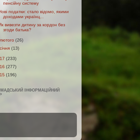
пенсійну систему
Нові податки: стало відомо, якими
доходами українц...
Як вивезти дитину за кордон без
згоди батька?
лютого
(26)
січня
(13)
017
(233)
016
(277)
015
(196)
ОМАДСЬКИЙ ІНФОРМАЦІЙНИЙ
Р