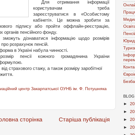
Для отримання інформації
Онла
користувачам треба
Праця
зареєструватися в «Особистому
Меди
кабінеті». Це можна зробити за
ового підпису або пройти оффлайн-реєстрацію,
Освіт
х органів пенсійного фонду.
Пенсі
і зможуть дізнаватися інформацію щодо розмірів
Юрид
 про розрахунок пенсій.
Тури
форма в Україні набула чинності.
Інфор
змір пенсії кожного громадянина України
перем
 формулою.
Конта
 від страхового стажу, а також розміру заробітної
Євроі
 життя.
Безба
аційний центр Закарпатської ОУНБ ім. Ф. Потушняка
BLOG
►
2
►
2
оловна сторінка
Старіша публікація
►
2
►
2