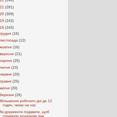
022
(248)
021
(281)
020
(309)
019
(243)
018
(243)
грудня
(16)
листопада
(12)
жовтня
(16)
вересня
(21)
серпня
(25)
липня
(23)
червня
(20)
травня
(25)
квітня
(20)
березня
(26)
Збільшення робочого дні до 12
годин, чекає на нас
Які документи подавати, щоб
отримати податкову зни...