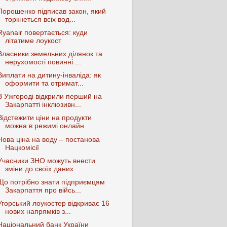
Порошенко підписав закон, який
торкнеться всіх вод...
Ryanair повертається: куди
літатиме лоукост
Власники земельних ділянок та
нерухомості повинні ...
Виплати на дитину-інваліда: як
оформити та отримат...
В Ужгороді відкрили перший на
Закарпатті інклюзивн...
Відстежити ціни на продукти
можна в режимі онлайн
Нова ціна на воду – постанова
Нацкомісії
Учасники ЗНО можуть внести
зміни до своїх даних
Що потрібно знати підприємцям
Закарпаття про війсь...
Угорський лоукостер відкриває 16
нових напрямків з...
Національний банк України