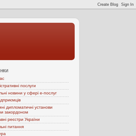
ІНКИ
ас
істративні послуги
льні новини у сфері е-послуг
ідприємців
мні дипломатичні установи
ни закордоном
вні реєстри України
ьні питання
ура