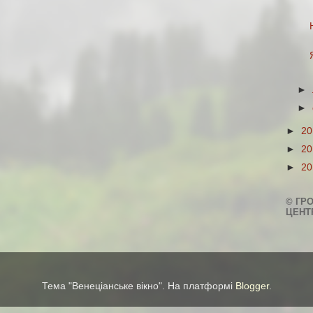
►
►
►
2
►
2
►
2
© ГР
ЦЕНТ
Тема "Венеціанське вікно". На платформі
Blogger
.