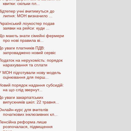
квитки: скільки пл...
Відтепер учні вчитимуться до
липня: МОН визначило ...
Український лоукостер подав
заявки на рейси: куди ...
Що мають знати сімейні фермери
про нові правила ві...
До уваги платників ПДВ:
запроваджено новий сервіс
Податок на нерухомість: порядок
нарахування та сплати
У МОН підготували нову модель
оцінювання для перш...
Новий порядок надання субсидій:
на що слід звернут...
До уваги закарпатських
випускників шкіл: 22 травня...
Онлайн-курс для вчителів
початкових інклюзивних кл...
Пенсійна реформа лише
розпочалася, підвищення