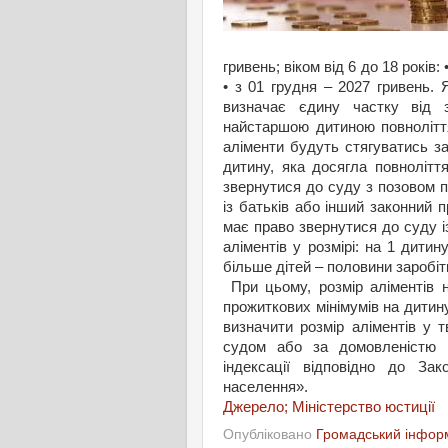
гривень; віком від 6 до 18 років: 
• з 01 грудня – 2027 гривень. 
визначає єдину частку від з
найстаршою дитиною повнолітт
аліменти будуть стягуватись за
дитину, яка досягла повнолітт
звернутися до суду з позовом п
із батьків або інший законний 
має право звернутися до суду і
аліментів у розмірі: на 1 дитину
більше дітей – половини заробіт
При цьому, розмір аліментів 
прожиткових мінімумів на дитин
визначити розмір аліментів у т
судом або за домовленістю м
індексації відповідно до За
населення».
Джерело; Міністерство юстиції
Опубліковано
Громадський інформ