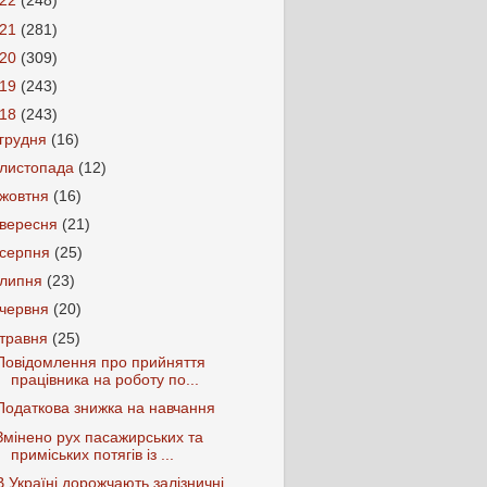
022
(248)
021
(281)
020
(309)
019
(243)
018
(243)
грудня
(16)
листопада
(12)
жовтня
(16)
вересня
(21)
серпня
(25)
липня
(23)
червня
(20)
травня
(25)
Повідомлення про прийняття
працівника на роботу по...
Податкова знижка на навчання
Змінено рух пасажирських та
приміських потягів із ...
В Україні дорожчають залізничні