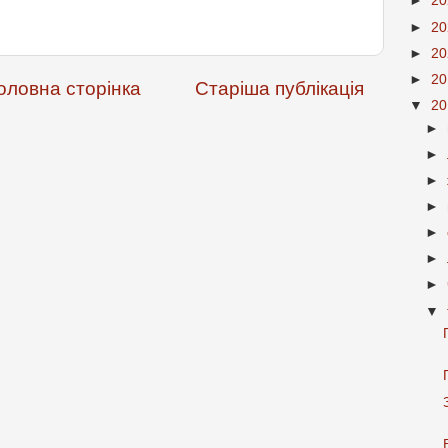
►
2
►
2
►
2
►
2
оловна сторінка
Старіша публікація
▼
2
►
►
►
►
►
►
►
▼