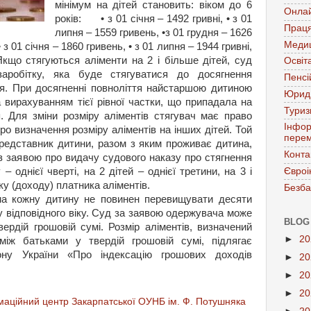
мінімум на дітей становить: віком до 6
Онла
років: • з 01 січня – 1492 гривні, • з 01
Праця
липня – 1559 гривень, •з 01 грудня – 1626
Меди
• з 01 січня – 1860 гривень, • з 01 липня – 1944 гривні,
Якщо стягуються аліменти на 2 і більше дітей, суд
Освіт
аробітку, яка буде стягуватися до досягнення
Пенсі
я. При досягненні повноліття найстаршою дитиною
Юрид
 вирахуванням тієї рівної частки, що припадала на
Тури
я. Для зміни розміру аліментів стягувач має право
Інфор
ро визначення розміру аліментів на інших дітей. Той
перем
представник дитини, разом з яким проживає дитина,
Конта
з заявою про видачу судового наказу про стягнення
Євроі
 – однієї чверті, на 2 дітей – однієї третини, на 3 і
ку (доходу) платника аліментів.
Безба
на кожну дитину не повинен перевищувати десяти
у відповідного віку. Суд за заявою одержувача може
BLOG
вердій грошовій сумі. Розмір аліментів, визначений
►
2
іж батьками у твердій грошовій сумі, підлягає
кону України «Про індексацію грошових доходів
►
2
►
2
►
2
аційний центр Закарпатської ОУНБ ім. Ф. Потушняка