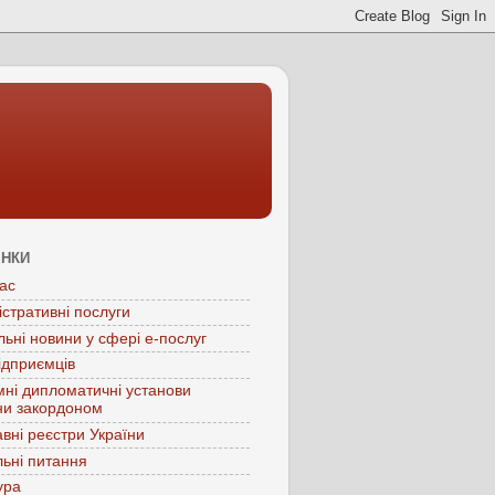
ІНКИ
ас
істративні послуги
льні новини у сфері е-послуг
ідприємців
мні дипломатичні установи
ни закордоном
вні реєстри України
ьні питання
ура