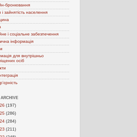
йн-бронювання
 і зайнятість населення
цина
а
йне і соціальне забезпечення
ична інформація
зм
мація для внутрішньо
іщених осіб
кти
нтеграція
р’єрність
 ARCHIVE
026
(197)
025
(286)
024
(284)
023
(211)