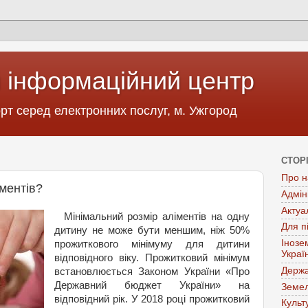
 інформаційний центр
т серед електронних послуг, м. Ужгород
СТОР
Про н
ментів?
Адмін
Актуа
Мінімальний розмір аліментів на одну
Для п
дитину не може бути меншим, ніж 50%
Інозе
прожиткового мінімуму для дитини
Украї
відповідного віку. Прожитковий мінімум
Держа
встановлюється Законом України «Про
Державний бюджет України» на
Земел
відповідний рік. У 2018 році прожитковий
Культ