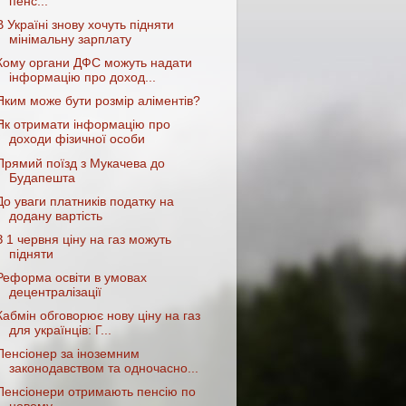
пенс...
В Україні знову хочуть підняти
мінімальну зарплату
Кому органи ДФС можуть надати
інформацію про доход...
Яким може бути розмір аліментів?
Як отримати інформацію про
доходи фізичної особи
Прямий поїзд з Мукачева до
Будапешта
До уваги платників податку на
додану вартість
З 1 червня ціну на газ можуть
підняти
Реформа освіти в умовах
децентралізації
Кабмін обговорює нову ціну на газ
для українців: Г...
Пенсіонер за іноземним
законодавством та одночасно...
Пенсіонери отримають пенсію по