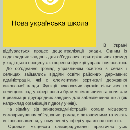
В Україні
відбувається процес децентралізації влади. Одним із
надскладних завдань для об’єднаних територіальних громад
у ході цього процесу є створення функції управління освітою.
До об’єднання громад управлінням освітою в селах і
селищах займались відділи освіти районних державних
адміністрацій, які є елементами вертикалі державної
виконавчої влади. Функції виконавчих органів сільських та
селищних рад у сфері освіти були мінімальними та полягали
в реалізації другорядних завдань для забезпечення шкіл (як
наприклад організація підвозу учнів).
На відміну від райдержадміністрацій, органи місцевого
самоврядування об’єднаних громад є автономними та мають
всі повноваження, у тому числі у сфері управління освітою.
Органам місцевого самоврядування практично усіх