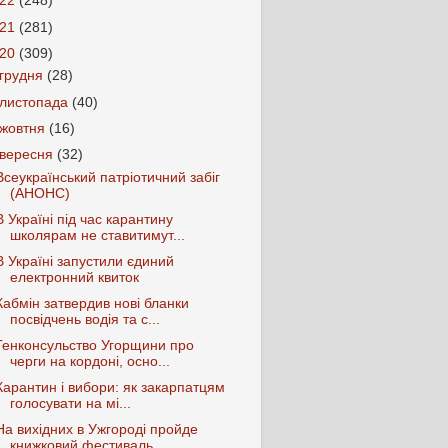
022
(248)
021
(281)
020
(309)
грудня
(28)
листопада
(40)
жовтня
(16)
вересня
(32)
Всеукраїнський патріотичний забіг
(АНОНС)
В Україні під час карантину
школярам не ставитимут...
В Україні запустили єдиний
електронний квиток
Кабмін затвердив нові бланки
посвідчень водія та с...
Генконсульство Угорщини про
черги на кордоні, осно...
Карантин і вибори: як закарпатцям
голосувати на мі...
На вихідних в Ужгороді пройде
книжковий фестиваль ...