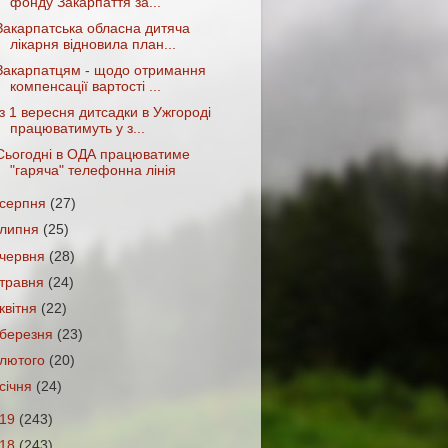
фонду Закарпаття за...
Закарпатська обласна дитяча
лікарня відновила план...
Закарпатцям - щодо отримання
компенсації вартості ...
Із 1 вересня дитсадки в Ужгороді
працюватимуть у з...
Сьогодні в ОДА працюватиме
"гаряча" телефонна лінія
серпня
(27)
липня
(25)
червня
(28)
травня
(24)
квітня
(22)
березня
(23)
лютого
(20)
січня
(24)
019
(243)
018
(243)