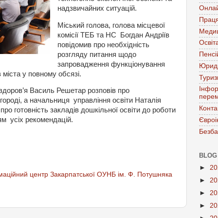
надзвичайних
ситуацій
.
Онла
Праця
Міський
голова
,
голова
місцевої
Меди
комісії
ТЕБ
та
НС
Богдан
Андріїв
Освіт
повідомив
про
необхідність
розгляду
питання
щодо
Пенсі
запровадження
функціонування
Юрид
в
міста
у
повному
обсязі
.
Тури
Інфор
здоров
’
я
Василь
Решетар
розповів
про
перем
городі
,
а
начальниця
управління
освіти
Наталія
Конта
про
готовність
закладів
дошкільної
освіти
до
роботи
ям
усіх
рекомендацій
.
Євроі
Безба
BLOG
►
2
аційний центр Закарпатської ОУНБ ім. Ф. Потушняка
►
2
►
2
►
2