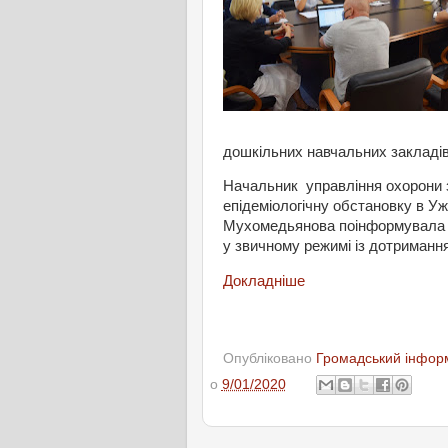
дошкільних
навчальних
закладі
Начальник
управління
охорони
епідеміологічну
обстановку
в
Уж
Мухомедьянова
поінформувала
у
звичному
режимі
із
дотриманн
Докладніше
Опубліковано
Громадський інформ
о
9/01/2020