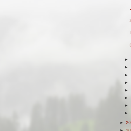
►
►
►
►
►
►
►
►
►
2
►
2