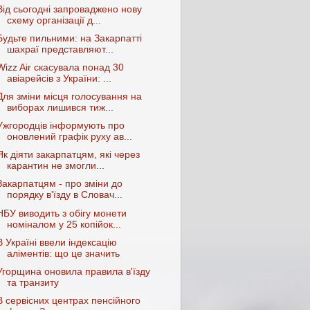
Від сьогодні запроваджено нову
схему організації д...
Будьте пильними: на Закарпатті
шахраї представляют...
Wizz Air скасувала понад 30
авіарейсів з України: ...
Для зміни місця голосування на
виборах лишився тиж...
Ужгородців інформують про
оновлений графік руху ав...
Як діяти закарпатцям, які через
карантин не змогли...
Закарпатцям - про зміни до
порядку в'їзду в Словач...
НБУ виводить з обігу монети
номіналом у 25 копійок...
В Україні ввели індексацію
аліментів: що це значить
Угорщина оновила правила в'їзду
та транзиту
В сервісних центрах пенсійного