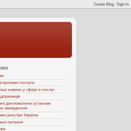
ІНКИ
ас
істративні послуги
льні новини у сфері е-послуг
ідприємців
мні дипломатичні установи
ни закордоном
вні реєстри України
ьні питання
ура