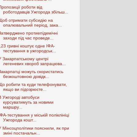
Пропозиції роботи від
роботодавців Ужгорода збільш...
Щоб отримати субсидію на
опалювальний період, зака...
Затверджено протиепідемічні
заходи під час проведе...
123 гривні коштує одне ІФА-
тестування в ужгородськ...
У Закарпатському центрі
легеневих хвороб запрацюва...
Закарпатці можуть скористатись
безкоштовною довідк...
Що робити та куди телефонувати,
якщо ви підозрюєте...
В Ужгороді автобуси
курсуватимуть за новими
маршру...
ІФА-тестування у міській поліклініці
Ужгорода кошт...
У Мінсоцполітики пояснили, як при
зміні постачальн...