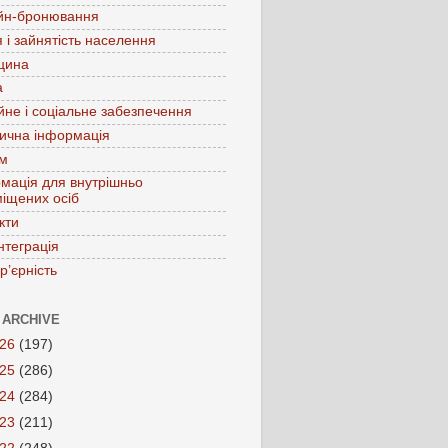
йн-бронювання
 і зайнятість населення
цина
а
йне і соціальне забезпечення
ична інформація
зм
мація для внутрішньо
іщених осіб
кти
нтеграція
р’єрність
 ARCHIVE
026
(197)
025
(286)
024
(284)
023
(211)