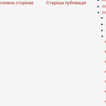
►
2
оловна сторінка
Старіша публікація
►
2
▼
2
►
►
►
▼