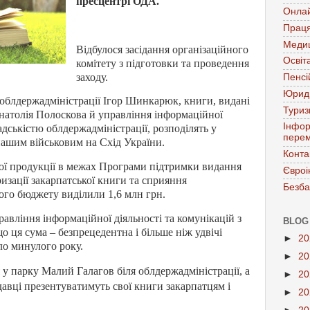
пресцентрі ОДА.
Онла
Праця
Меди
Відбулося засідання організаційного
Освіт
комітету з підготовки та проведення
заходу.
Пенсі
Юрид
облдержадміністрації Ігор Шинкарюк, книги, видані
Тури
Анатолія Полоскова й управління інформаційної
Інфор
адськістю облдержадміністрації, розподілять у
перем
нашим військовим на Схід України.
Конта
ої продукції в межах Програми підтримки видання
Євроі
ризації закарпатської книги та сприяння
Безба
го бюджету виділили 1,6 млн грн.
авління інформаційної діяльності та комунікацій з
BLOG
 ця сума – безпрецедентна і більше ніж удвічі
►
2
ло минулого року.
►
2
 у парку Малий Галагов біля облдержадміністрації, а
►
2
давці презентуватимуть свої книги закарпатцям і
►
2