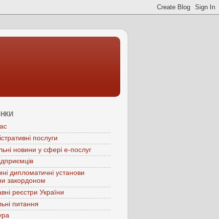
ІНКИ
ас
істративні послуги
льні новини у сфері е-послуг
ідприємців
мні дипломатичні установи
ни закордоном
вні реєстри України
ьні питання
ура