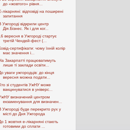
до «жовтого» рівня...
Е-лікарняні: відповіді на поширені
запитання
В Ужгороді відкрили центр
Дія.Бізнес. Як і для ког...
16 вересня в Ужгороді стартує
третій Чендей-фест (...
Ковід-сертифікати: чому їхній колір
має значення і...
На Закарпатті працюватимуть
лише ті заклади освіти...
До уваги ужгородців: до кінця
вересня можна подати...
Хто зі студентів УжНУ може
вакцинуватися в універс...
УжНУ визначений центром
екзаменування для визначен...
В Ужгороді буде перекрито рух у
місті до Дня Ужгорода
До 1 жовтня е-лікарняні стають
готовими до сплати ...