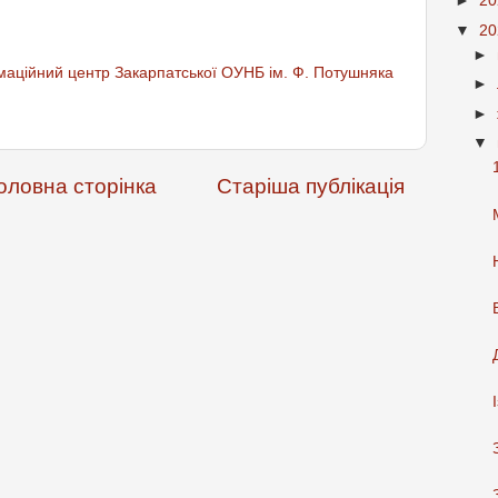
►
2
▼
2
►
аційний центр Закарпатської ОУНБ ім. Ф. Потушняка
►
►
▼
оловна сторінка
Старіша публікація