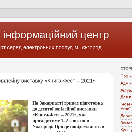
 інформаційний центр
т серед електронних послуг, м. Ужгород
СТОР
Про н
ювілейну виставку «Книга-Фест – 2021»
Адмін
Актуа
Для п
На Закарпатті триває підготовка
Інозе
до десятої ювілейної виставки
Украї
«Книга-Фест – 2021», яка
Держа
проходитиме 1–2 жовтня в
Земел
Ужгороді. Про це повідомляють в
Культ