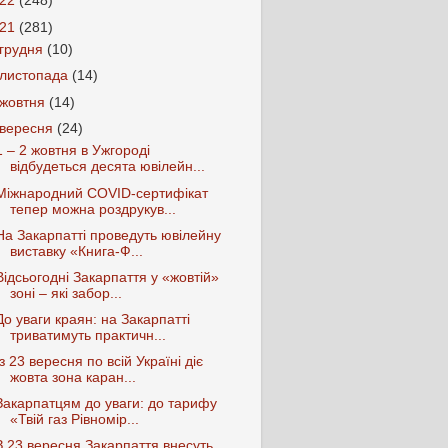
022
(248)
021
(281)
грудня
(10)
листопада
(14)
жовтня
(14)
вересня
(24)
1 – 2 жовтня в Ужгороді
відбудеться десята ювілейн...
Міжнародний COVID-сертифікат
тепер можна роздрукув...
На Закарпатті проведуть ювілейну
виставку «Книга-Ф...
Відсьогодні Закарпаття у «жовтій»
зоні – які забор...
До уваги краян: на Закарпатті
триватимуть практичн...
Із 23 вересня по всій Україні діє
жовта зона каран...
Закарпатцям до уваги: до тарифу
«Твій газ Рівномір...
З 23 вересня Закарпаття внесуть