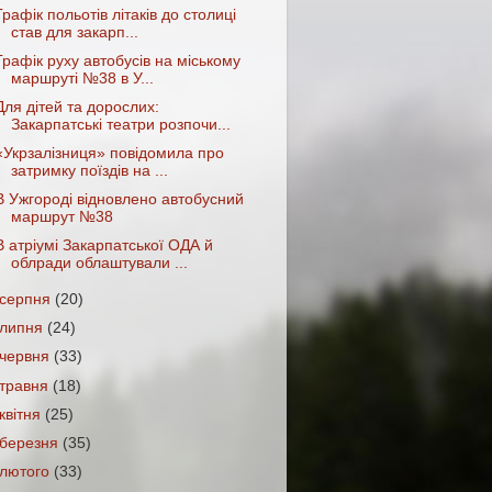
Графік польотів літаків до столиці
став для закарп...
Графік руху автобусів на міському
маршруті №38 в У...
Для дітей та дорослих:
Закарпатські театри розпочи...
«Укрзалізниця» повідомила про
затримку поїздів на ...
В Ужгороді відновлено автобусний
маршрут №38
В атріумі Закарпатської ОДА й
облради облаштували ...
серпня
(20)
липня
(24)
червня
(33)
травня
(18)
квітня
(25)
березня
(35)
лютого
(33)