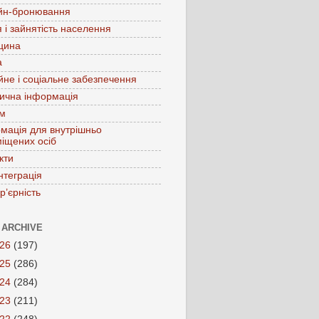
йн-бронювання
 і зайнятість населення
цина
а
йне і соціальне забезпечення
ична інформація
зм
мація для внутрішньо
іщених осіб
кти
нтеграція
р’єрність
 ARCHIVE
026
(197)
025
(286)
024
(284)
023
(211)