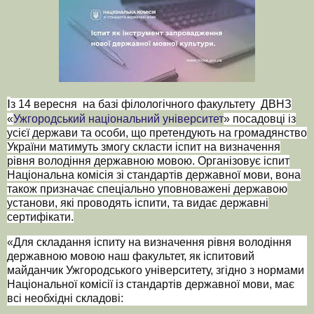
І
з 14 вересня на базі філологічного факультету ДВНЗ
«
Ужгородський національний університет
» посадовці із
усієї держави та особи, що претендують на громадянство
України матимуть змогу скласти іспит на визначення
рівня володіння державною мовою. Організовує іспит
Національна комісія зі стандартів державної мови, вона
також призначає спеціально уповноважені державою
установи, які проводять іспити, та видає державні
сертифікати.
«Для складання іспиту на визначення рівня володіння
державною мовою наш факультет, як іспитовий
майданчик Ужгородського університету, згідно з нормами
Національної комісії із стандартів державної мови, має
всі необхідні складові: