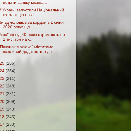
подати заявку можна...
В Україні запустили Національний
каталог цін на лі...
Виїзд чоловіків за кордон з 1 січня
2026 року: що ...
Українці від 40 років отримають по
2 тис. грн на с...
"Пакунок малюка" міститиме
важливий додаток: що до...
025
(286)
024
(284)
023
(211)
022
(248)
021
(281)
020
(309)
019
(243)
018
(243)
017
(233)