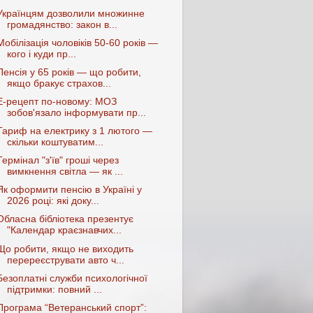
Українцям дозволили множинне
громадянство: закон в...
Мобілізація чоловіків 50-60 років —
кого і куди пр...
Пенсія у 65 років — що робити,
якщо бракує страхов...
Е-рецепт по-новому: МОЗ
зобов'язало інформувати пр...
Тариф на електрику з 1 лютого —
скільки коштуватим...
Термінал "з'їв" гроші через
вимкнення світла — як ...
Як оформити пенсію в Україні у
2026 році: які доку...
Обласна бібліотека презентує
"Календар краєзнавчих...
Що робити, якщо не виходить
перереєструвати авто ч...
Безоплатні служби психологічної
підтримки: повний ...
Програма “Ветеранський спорт”: