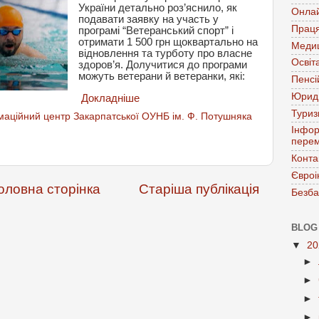
України детально роз’яснило, як
Онла
подавати заявку на участь у
Праця
програмі “Ветеранський спорт” і
отримати 1 500 грн щоквартально на
Меди
відновлення та турботу про власне
Освіт
здоров’я. Долучитися до програми
можуть ветерани й ветеранки, які:
Пенсі
Юрид
Докладніше
Тури
аційний центр Закарпатської ОУНБ ім. Ф. Потушняка
Інфор
перем
Конта
Євроі
оловна сторінка
Старіша публікація
Безба
BLOG
▼
2
►
►
►
►