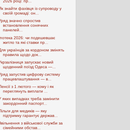
2026 році: пр...
Як знайти фахівця із супроводу у
своїй громаді: он...
Уряд значно спростив
встановлення сонячних
панелей...
Іпотека 2026: чи подешевшає
житло та які ставки пр...
Для українців за кордоном змінять
правила щодо док...
Укрзалізниця запускає новий
щоденний поїзд Одеса —...
Уряд запустив цифрову систему
працевлаштування — в...
Пенсії з 1 лютого — кому і як
переглянуть виплати ...
У яких випадках треба замінити
закордонний паспорт...
Пільги для медиків — яку
підтримку гарантує держав...
Звільнення з військової служби за
сімейними обстав...