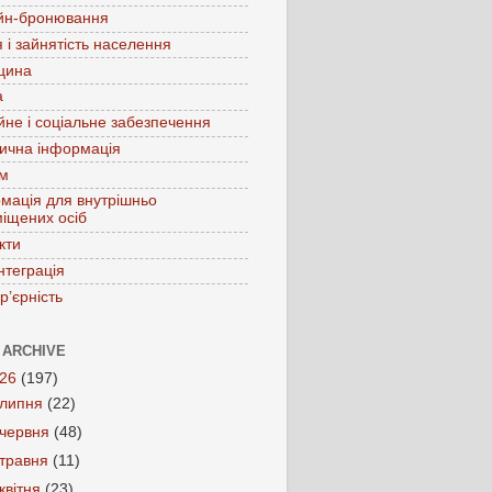
йн-бронювання
 і зайнятість населення
цина
а
йне і соціальне забезпечення
ична інформація
зм
мація для внутрішньо
іщених осіб
кти
нтеграція
р’єрність
 ARCHIVE
026
(197)
липня
(22)
червня
(48)
травня
(11)
квітня
(23)