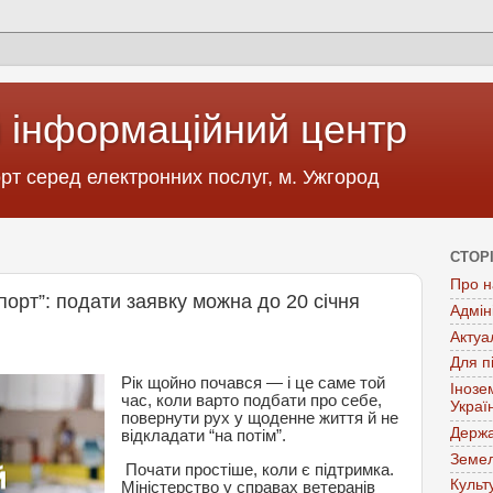
 інформаційний центр
т серед електронних послуг, м. Ужгород
СТОР
Про н
орт”: подати заявку можна до 20 січня
Адмін
Актуа
Для п
Рік щойно почався — і це саме той
Інозе
час, коли варто подбати про себе,
Украї
повернути рух у щоденне життя й не
Держа
відкладати “на потім”.
Земел
Почати простіше, коли є підтримка.
Культ
Міністерство у справах ветеранів