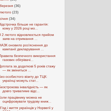
березня
(36)
лютого
(23)
січня
(34)
Відстрочка більше не гарантія:
кому у 2026 році мо...
З 2 лютого відновлюється прийом
заяв на отримання ...
НАЗК оновило роз’яснення до
кампанії декларування ...
Правила безпечного використання
газових обігрівачі...
Доплата за додаткові 5 років стажу
— як зміниться ...
Без особистого візиту до ТЦК:
українці можуть стат...
Безстрокова інвалідність — як
довго триватиме відс...
Коли працівнику можна не
оцифровувати трудову книж...
В’їзд і життя українців у Норвегії у