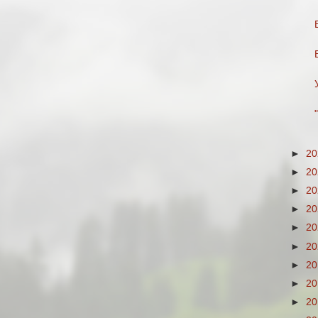
►
2
►
2
►
2
►
2
►
2
►
2
►
2
►
2
►
2