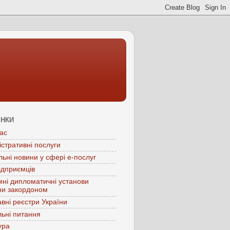
ІНКИ
ас
істративні послуги
льні новини у сфері е-послуг
ідприємців
мні дипломатичні установи
ни закордоном
вні реєстри України
ьні питання
ура