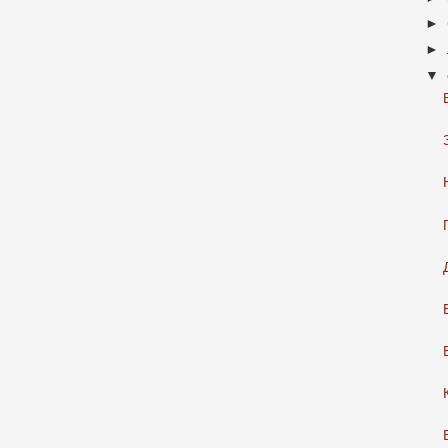
►
►
▼