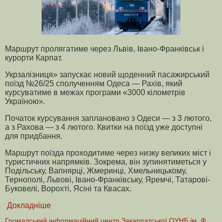
Маршрут пролягатиме через Львів, Івано-Франківськ і
курорти Карпат.
Укрзалізниця» запускає новий щоденний пасажирський
поїзд №26/25 сполученням Одеса — Рахів, який
курсуватиме в межах програми «3000 кілометрів
Україною».
Початок курсування заплановано з Одеси — з 3 лютого,
а з Рахова — з 4 лютого. Квитки на поїзд уже доступні
для придбання.
Маршрут поїзда проходитиме через низку великих міст і
туристичних напрямків. Зокрема, він зупинятиметься у
Подільську, Вапнярці, Жмеринці, Хмельницькому,
Тернополі, Львові, Івано-Франківську, Яремчі, Татарові-
Буковелі, Ворохті, Ясіні та Квасах.
Докладніше
Громадський інформаційний центр Закарпатської ОУНБ ім. Ф.