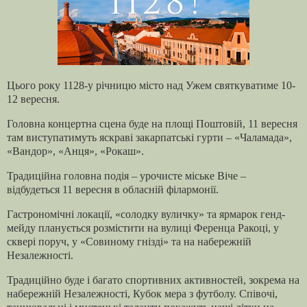
Цього року 1128-у річницю місто над Ужем святкуватиме 10-
12 вересня.
Головна концертна сцена буде на площі Поштовій, 11 вересня
там виступатимуть яскраві закарпатські гурти – «Чаламада»,
«Вандор», «Анця», «Рокаш».
Традиційна головна подія – урочисте міське Віче –
відбудеться 11 вересня в обласній філармонії.
Гастрономічні локації, «солодку вуличку» та ярмарок генд-
мейду планується розмістити на вулиці Ференца Ракоці, у
сквері поруч, у «Совиному гнізді» та на набережній
Незалежності.
Традиційно буде і багато спортивних активностей, зокрема на
набережній Незалежності, Кубок мера з футболу. Співочі,