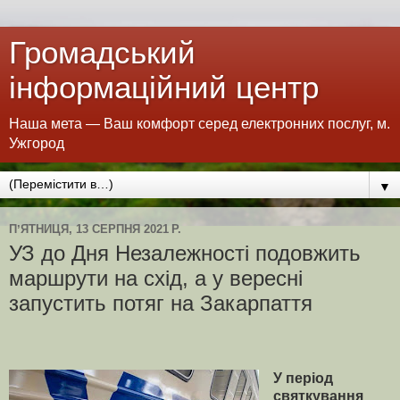
Громадський
інформаційний центр
Наша мета — Ваш комфорт серед електронних послуг, м.
Ужгород
▼
ПʼЯТНИЦЯ, 13 СЕРПНЯ 2021 Р.
УЗ до Дня Незалежності подовжить
маршрути на схід, а у вересні
запустить потяг на Закарпаття
У період
святкування