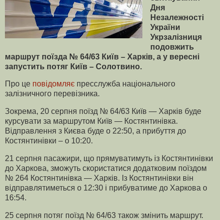
Дня
Незалежності
України
Укрзалізниця
подовжить
маршрут поїзда № 64/63 Київ – Харків, а у вересні
запустить потяг Київ – Солотвино.
Про це
повідомляє
пресслужба національного
залізничного перевізника.
Зокрема, 20 серпня поїзд № 64/63 Київ — Харків буде
курсувати за маршрутом Київ — Костянтинівка.
Відправлення з Києва буде о 22:50, а прибуття до
Костянтинівки – о 10:20.
21 серпня пасажири, що прямуватимуть із Костянтинівки
до Харкова, зможуть скористатися додатковим поїздом
№ 264 Костянтинівка — Харків. Із Костянтинівки він
відправлятиметься о 12:30 і прибуватиме до Харкова о
16:54.
25 серпня потяг поїзд № 64/63 також змінить маршрут.