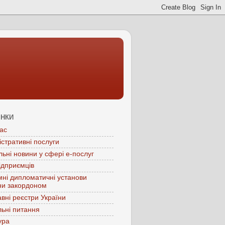
ІНКИ
ас
істративні послуги
льні новини у сфері е-послуг
ідприємців
мні дипломатичні установи
ни закордоном
вні реєстри України
ьні питання
ура