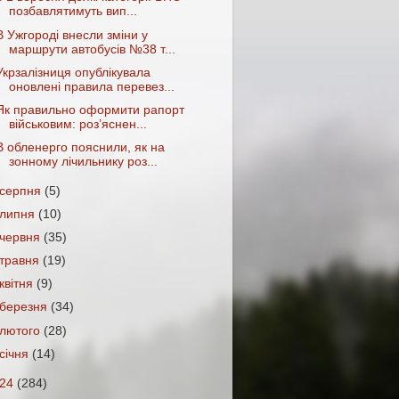
позбавлятимуть вип...
В Ужгороді внесли зміни у
маршрути автобусів №38 т...
Укрзалізниця опублікувала
оновлені правила перевез...
Як правильно оформити рапорт
військовим: роз’яснен...
В обленерго пояснили, як на
зонному лічильнику роз...
серпня
(5)
липня
(10)
червня
(35)
травня
(19)
квітня
(9)
березня
(34)
лютого
(28)
січня
(14)
024
(284)