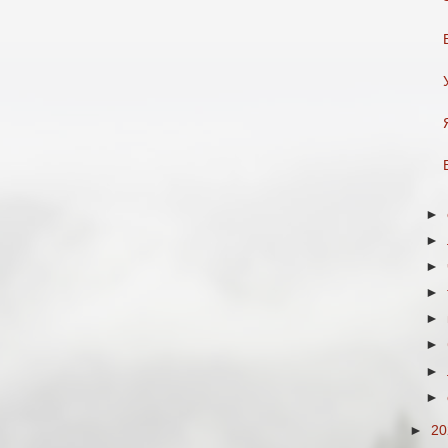
►
►
►
►
►
►
►
►
►
2