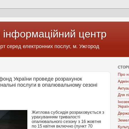
 інформаційний центр
т серед електронних послуг, м. Ужгород
СТОР
Про н
 фонд України проведе розрахунок
Адмін
унальні послуги в опалювальному сезоні
Актуа
Для п
Інозе
Украї
Житлова субсидія розраховується з
Держа
урахуванням тривалості
Земел
опалювального сезону з 16 жовтня
по 15 квітня включно (пункт 70
Культ