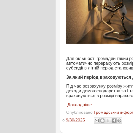
Для більшості громадян такий р
автоматично перерахують розмір
субсидії в літній період становив
За який період враховуються
Під час розрахунку розміру жит
доходи домогосподарства за І та 
враховуються в розмірі нарахова
Докладніше
Опубліковано
Громадський інформ
о
9/30/2025