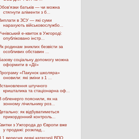
Обов'язки батьків — чи можна
стягнути аліменти з б...
Виплати в ЗСУ — які суми
нарахують військовослужбо...
Учнівський е-квиток в Ужгороді:
опубліковано інстр...
Як родинам зниклих безвісти за
особливих обставин ...
Базову соціальну допомогу можна
оформити в «Дії»
Програму «Пакунок школяра»
оновили: які зміни з 1 ...
Встановлення штучного
кришталика та стаціонарна оф...
В обленерго пояснили, як на
зонному лічильнику роз...
Детально: як відбуватиметься
прикордонний контроль...
Квитки з Ужгорода до Європи вже
у продажі: розклад...
З 1 вересня деякі категорії ВПО