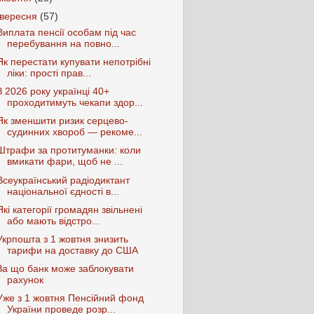
вересня
(57)
Виплата пенсії особам під час
перебування на повно...
Як перестати купувати непотрібні
ліки: прості прав...
З 2026 року українці 40+
проходитимуть чекапи здор...
Як зменшити ризик серцево-
судинних хвороб — рекоме...
Штрафи за протитуманки: коли
вмикати фари, щоб не ...
Всеукраїнський радіодиктант
національної єдності в...
Які категорії громадян звільнені
або мають відстро...
Укрпошта з 1 жовтня знизить
тарифи на доставку до США
За що банк може заблокувати
рахунок
Уже з 1 жовтня Пенсійний фонд
України проведе розр...