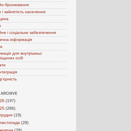
йн-бронювання
 і зайнятість населення
цина
а
йне і соціальне забезпечення
ична інформація
зм
мація для внутрішньо
іщених осіб
кти
нтеграція
р’єрність
 ARCHIVE
026
(197)
025
(286)
грудня
(19)
листопада
(28)
жовтня
(28)