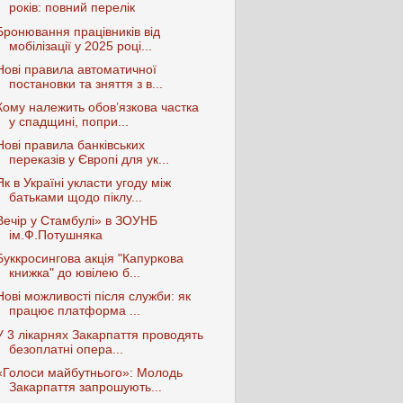
років: повний перелік
Бронювання працівників від
мобілізації у 2025 році...
Нові правила автоматичної
постановки та зняття з в...
Кому належить обов’язкова частка
у спадщині, попри...
Нові правила банківських
переказів у Європі для ук...
Як в Україні укласти угоду між
батьками щодо піклу...
Вечір у Стамбулі» в ЗОУНБ
ім.Ф.Потушняка
Буккросингова акція "Капуркова
книжка" до ювілею б...
Нові можливості після служби: як
працює платформа ...
У 3 лікарнях Закарпаття проводять
безоплатні опера...
«Голоси майбутнього»: Молодь
Закарпаття запрошують...