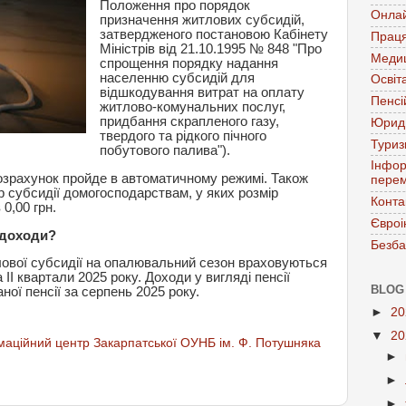
Положення про порядок
Онла
призначення житлових субсидій,
затвердженого постановою Кабінету
Праця
Міністрів від 21.10.1995 № 848 "Про
Меди
спрощення порядку надання
населенню субсидій для
Освіт
відшкодування витрат на оплату
Пенсі
житлово-комунальних послуг,
придбання скрапленого газу,
Юрид
твердого та рідкого пічного
Тури
побутового палива").
Інфор
озрахунок пройде в автоматичному режимі. Також
перем
 субсидії домогосподарствам, у яких розмір
Конта
 0,00 грн.
Євроі
 доходи?
Безба
лової субсидії на опалювальний сезон враховуються
ІІ квартали 2025 року. Доходи у вигляді пенсії
BLOG
ної пенсії за серпень 2025 року.
►
2
▼
2
аційний центр Закарпатської ОУНБ ім. Ф. Потушняка
►
►
►