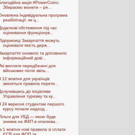
Благодійна акція #PowerCoins:
Збираємо монети – ря...
Оновлена Індивідуальна програма
реабілітації: як ц...
Додаткові обстеження під час
оцінювання функціонув...
Підприємці Закарпаття можуть
оцінювати якість держ...
Закарпаття оновило та доповнило
інформаційний дові...
Які виплати передбачені для
військових після звіль...
З 12 жовтня для українців
зміняться правила перети...
Долучившись до ініціативи
Управління туризму та ку...
З 24 вересня студентам першого
курсу почали надход...
Пільги для УБД — якою буде
знижка на ЖКП в опалюва...
Із 1 жовтня нові правила зі сплати
ЄСВ для ФОП та ...