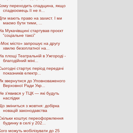
Кому переходить спадщина, якщо
спадкоємець її не п...
Діти мають право на захист. І ми
маємо бути тими, ...
На Мукачівщині стартував проєкт
“соціальне таксі”
«Моє місто» запрошує на другу
хвилю безоплатної на...
На площі Театральній в Ужгороді -
благодійний міні...
Сьогодні стартує період передачі
показників електр...
Як звернутися до Уповноваженого
Верховної Ради Укр...
Не з'явився у ТЦК — які будуть
наслідки
Що зміниться з жовтня: добірка
новацій законодавства
Скільки коштує переоформлення
будинку в селі у 202...
Кого можуть мобілізувати до 25