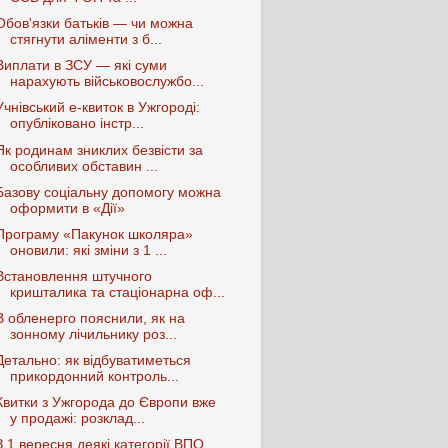
Обов'язки батьків — чи можна
стягнути аліменти з б...
Виплати в ЗСУ — які суми
нарахують військовослужбо...
Учнівський е-квиток в Ужгороді:
опубліковано інстр...
Як родинам зниклих безвісти за
особливих обставин ...
Базову соціальну допомогу можна
оформити в «Дії»
Програму «Пакунок школяра»
оновили: які зміни з 1 ...
Встановлення штучного
кришталика та стаціонарна оф...
В обленерго пояснили, як на
зонному лічильнику роз...
Детально: як відбуватиметься
прикордонний контроль...
Квитки з Ужгорода до Європи вже
у продажі: розклад...
З 1 вересня деякі категорії ВПО