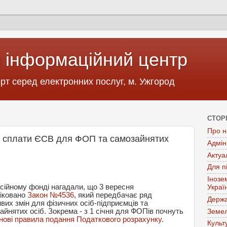
 інформаційний центр
т серед електронних послуг, м. Ужгород
СТОР
Про н
зі сплати ЄСВ для ФОП та самозайнятих
Адмін
Актуа
Для п
Інозе
сійному фонді нагадали, що 3 вересня
Украї
іковано
Закон №4536
, який передбачає ряд
Держа
вих змін для фізичних осіб-підприємців та
айнятих осіб. Зокрема - з 1 січня для ФОПів почнуть
Земел
нові правила подання Податкового розрахунку
.
Культ