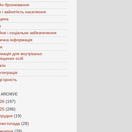
йн-бронювання
 і зайнятість населення
цина
а
йне і соціальне забезпечення
ична інформація
зм
мація для внутрішньо
іщених осіб
кти
нтеграція
р’єрність
 ARCHIVE
026
(197)
025
(286)
грудня
(19)
листопада
(28)
жовтня
(28)