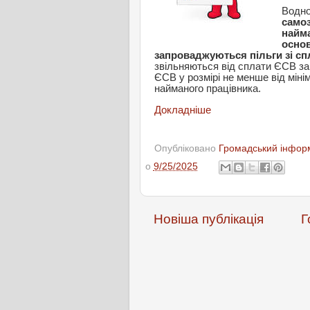
Водно
самоз
найма
основ
запроваджуються пільги зі сп
звільняються від сплати ЄСВ за
ЄСВ у розмірі не менше від міні
найманого працівника.
Докладніше
Опубліковано
Громадський інформ
о
9/25/2025
Новіша публікація
Г