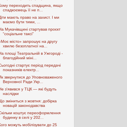
Кому переходить спадщина, якщо
спадкоємець її не п...
Діти мають право на захист. І ми
маємо бути тими, ...
На Мукачівщині стартував проєкт
“соціальне таксі”
«Моє місто» запрошує на другу
хвилю безоплатної на...
На площі Театральній в Ужгороді -
благодійний міні...
Сьогодні стартує період передачі
показників електр...
Як звернутися до Уповноваженого
Верховної Ради Укр...
Не з'явився у ТЦК — які будуть
наслідки
Що зміниться з жовтня: добірка
новацій законодавства
Скільки коштує переоформлення
будинку в селі у 202...
Кого можуть мобілізувати до 25