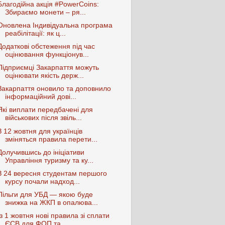
Благодійна акція #PowerCoins:
Збираємо монети – ря...
Оновлена Індивідуальна програма
реабілітації: як ц...
Додаткові обстеження під час
оцінювання функціонув...
Підприємці Закарпаття можуть
оцінювати якість держ...
Закарпаття оновило та доповнило
інформаційний дові...
Які виплати передбачені для
військових після звіль...
З 12 жовтня для українців
зміняться правила перети...
Долучившись до ініціативи
Управління туризму та ку...
З 24 вересня студентам першого
курсу почали надход...
Пільги для УБД — якою буде
знижка на ЖКП в опалюва...
Із 1 жовтня нові правила зі сплати
ЄСВ для ФОП та ...