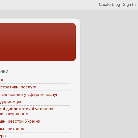
ІНКИ
ас
істративні послуги
льні новини у сфері е-послуг
ідприємців
мні дипломатичні установи
ни закордоном
вні реєстри України
ьні питання
ура