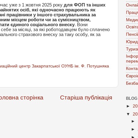
час уже з 1 жовтня 2025 року
для ФОП та інших
Онла
айнятих осіб, які одночасно працюють як
Праця
ні працівники у іншого страхувальника за
ним місцем роботи чи за сумісництвом,
Меди
лати єдиного соціального внеску
. Вони
Освіт
 себе за місяці, за які роботодавцем було сплачено
мального страхового внеску за таку особу, як за
Пенсі
Юрид
Тури
Інфор
перем
аційний центр Закарпатської ОУНБ ім. Ф. Потушняка
Конта
Євроі
Безба
оловна сторінка
Старіша публікація
BLOG
►
2
▼
2
►
►
►