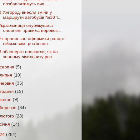
позбавлятимуть вип...
В Ужгороді внесли зміни у
маршрути автобусів №38 т...
Укрзалізниця опублікувала
оновлені правила перевез...
Як правильно оформити рапорт
військовим: роз’яснен...
В обленерго пояснили, як на
зонному лічильнику роз...
серпня
(5)
липня
(10)
червня
(35)
травня
(19)
квітня
(9)
березня
(34)
лютого
(28)
січня
(14)
024
(284)