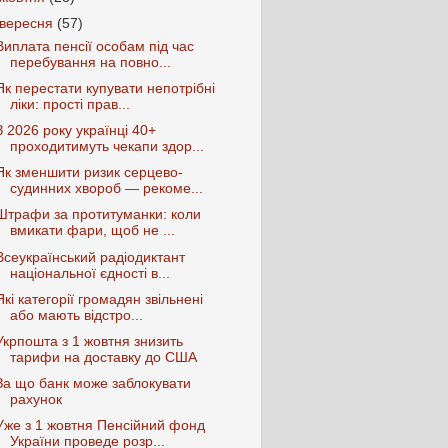
вересня
(57)
Виплата пенсії особам під час
перебування на повно...
Як перестати купувати непотрібні
ліки: прості прав...
З 2026 року українці 40+
проходитимуть чекапи здор...
Як зменшити ризик серцево-
судинних хвороб — рекоме...
Штрафи за протитуманки: коли
вмикати фари, щоб не ...
Всеукраїнський радіодиктант
національної єдності в...
Які категорії громадян звільнені
або мають відстро...
Укрпошта з 1 жовтня знизить
тарифи на доставку до США
За що банк може заблокувати
рахунок
Уже з 1 жовтня Пенсійний фонд
України проведе розр...