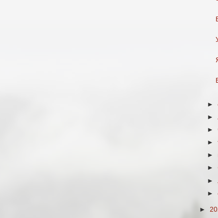
►
►
►
►
►
►
►
►
►
2