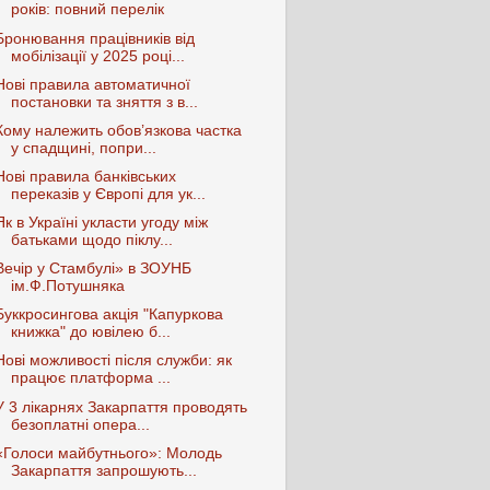
років: повний перелік
Бронювання працівників від
мобілізації у 2025 році...
Нові правила автоматичної
постановки та зняття з в...
Кому належить обов’язкова частка
у спадщині, попри...
Нові правила банківських
переказів у Європі для ук...
Як в Україні укласти угоду між
батьками щодо піклу...
Вечір у Стамбулі» в ЗОУНБ
ім.Ф.Потушняка
Буккросингова акція "Капуркова
книжка" до ювілею б...
Нові можливості після служби: як
працює платформа ...
У 3 лікарнях Закарпаття проводять
безоплатні опера...
«Голоси майбутнього»: Молодь
Закарпаття запрошують...