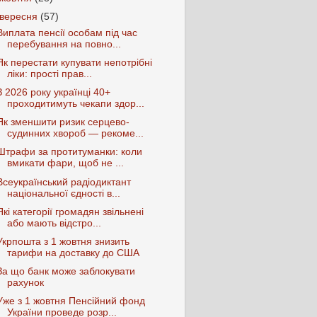
вересня
(57)
Виплата пенсії особам під час
перебування на повно...
Як перестати купувати непотрібні
ліки: прості прав...
З 2026 року українці 40+
проходитимуть чекапи здор...
Як зменшити ризик серцево-
судинних хвороб — рекоме...
Штрафи за протитуманки: коли
вмикати фари, щоб не ...
Всеукраїнський радіодиктант
національної єдності в...
Які категорії громадян звільнені
або мають відстро...
Укрпошта з 1 жовтня знизить
тарифи на доставку до США
За що банк може заблокувати
рахунок
Уже з 1 жовтня Пенсійний фонд
України проведе розр...