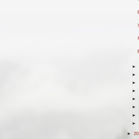
►
►
►
►
►
►
►
►
►
2