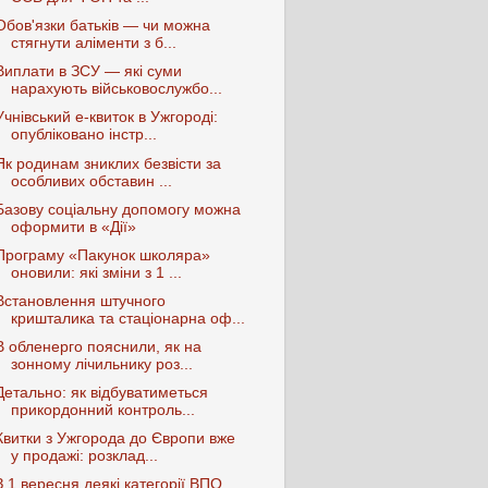
Обов'язки батьків — чи можна
стягнути аліменти з б...
Виплати в ЗСУ — які суми
нарахують військовослужбо...
Учнівський е-квиток в Ужгороді:
опубліковано інстр...
Як родинам зниклих безвісти за
особливих обставин ...
Базову соціальну допомогу можна
оформити в «Дії»
Програму «Пакунок школяра»
оновили: які зміни з 1 ...
Встановлення штучного
кришталика та стаціонарна оф...
В обленерго пояснили, як на
зонному лічильнику роз...
Детально: як відбуватиметься
прикордонний контроль...
Квитки з Ужгорода до Європи вже
у продажі: розклад...
З 1 вересня деякі категорії ВПО