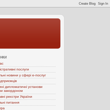
ІНКИ
ас
істративні послуги
льні новини у сфері е-послуг
ідприємців
мні дипломатичні установи
ни закордоном
вні реєстри України
ьні питання
ура