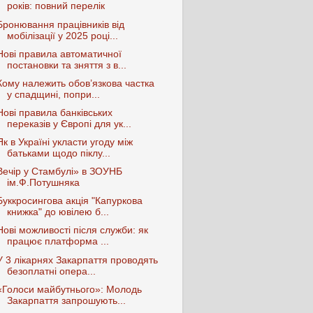
років: повний перелік
Бронювання працівників від
мобілізації у 2025 році...
Нові правила автоматичної
постановки та зняття з в...
Кому належить обов’язкова частка
у спадщині, попри...
Нові правила банківських
переказів у Європі для ук...
Як в Україні укласти угоду між
батьками щодо піклу...
Вечір у Стамбулі» в ЗОУНБ
ім.Ф.Потушняка
Буккросингова акція "Капуркова
книжка" до ювілею б...
Нові можливості після служби: як
працює платформа ...
У 3 лікарнях Закарпаття проводять
безоплатні опера...
«Голоси майбутнього»: Молодь
Закарпаття запрошують...