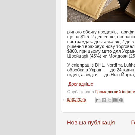
річного обсягу продажів, тарифи
що на $1,5–2 дешевше, ніж раніш
постраждає: доставка від 7 днів 
рішення враховує нову торговел
$800, при цьому мито для Украї
Швейцарії (45%) чи Молдови (25
У співпраці з DHL, Nordi та Luf
обробка в Україні — до 24 годи
годин, а звідти — до Нью-Йорка
Докладніше
Опубліковано
Громадський інформ
о
9/30/2025
Новіша публікація
Г