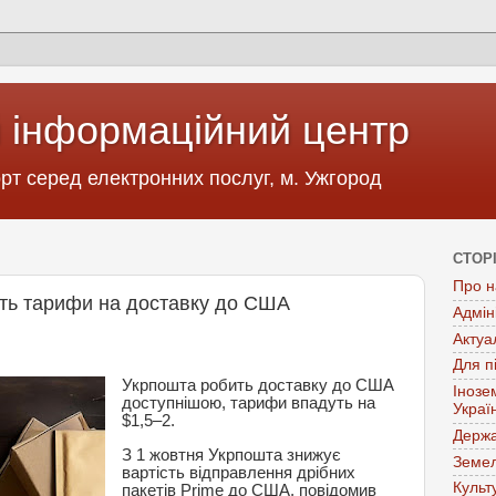
 інформаційний центр
т серед електронних послуг, м. Ужгород
СТОР
Про н
ить тарифи на доставку до США
Адмін
Актуа
Для п
Укрпошта робить доставку до США
Інозе
доступнішою, тарифи впадуть на
Украї
$1,5–2.
Держа
З 1 жовтня Укрпошта знижує
Земел
вартість відправлення дрібних
Культ
пакетів Prime до США, повідомив