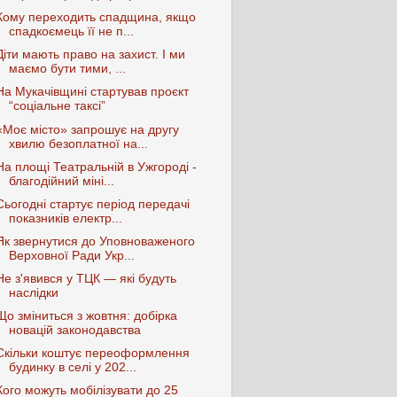
Кому переходить спадщина, якщо
спадкоємець її не п...
Діти мають право на захист. І ми
маємо бути тими, ...
На Мукачівщині стартував проєкт
“соціальне таксі”
«Моє місто» запрошує на другу
хвилю безоплатної на...
На площі Театральній в Ужгороді -
благодійний міні...
Сьогодні стартує період передачі
показників електр...
Як звернутися до Уповноваженого
Верховної Ради Укр...
Не з'явився у ТЦК — які будуть
наслідки
Що зміниться з жовтня: добірка
новацій законодавства
Скільки коштує переоформлення
будинку в селі у 202...
Кого можуть мобілізувати до 25