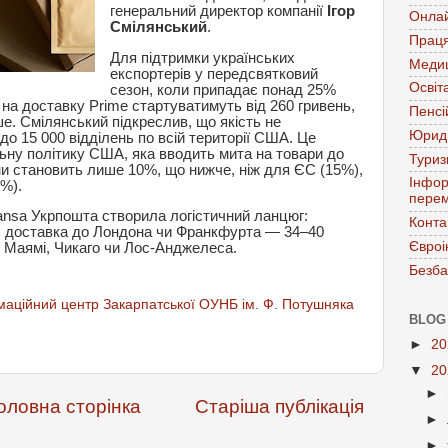
генеральний директор компанії
Ігор
Онла
Смілянський
.
Праця
Для підтримки українських
Меди
експортерів у передсвятковий
Освіт
сезон, коли припадає понад 25%
 на доставку Prime стартуватимуть від 260 гривень,
Пенсі
е. Смілянський підкреслив, що якість не
Юрид
до 15 000 відділень по всій території США. Це
ьну політику США, яка вводить мита на товари до
Тури
ни становить лише 10%, що нижче, ніж для ЄС (15%),
Інфор
%).
перем
thansa Укрпошта створила логістичний ланцюг:
Конта
н, доставка до Лондона чи Франкфурта — 34–40
Євроі
, Маямі, Чикаго чи Лос-Анджелеса.
Безба
аційний центр Закарпатської ОУНБ ім. Ф. Потушняка
BLOG
►
2
▼
2
►
оловна сторінка
Старіша публікація
►
►