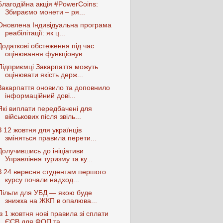
Благодійна акція #PowerCoins:
Збираємо монети – ря...
Оновлена Індивідуальна програма
реабілітації: як ц...
Додаткові обстеження під час
оцінювання функціонув...
Підприємці Закарпаття можуть
оцінювати якість держ...
Закарпаття оновило та доповнило
інформаційний дові...
Які виплати передбачені для
військових після звіль...
З 12 жовтня для українців
зміняться правила перети...
Долучившись до ініціативи
Управління туризму та ку...
З 24 вересня студентам першого
курсу почали надход...
Пільги для УБД — якою буде
знижка на ЖКП в опалюва...
Із 1 жовтня нові правила зі сплати
ЄСВ для ФОП та ...