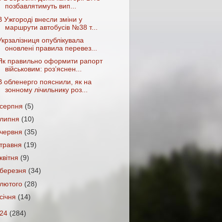
позбавлятимуть вип...
В Ужгороді внесли зміни у
маршрути автобусів №38 т...
Укрзалізниця опублікувала
оновлені правила перевез...
Як правильно оформити рапорт
військовим: роз’яснен...
В обленерго пояснили, як на
зонному лічильнику роз...
серпня
(5)
липня
(10)
червня
(35)
травня
(19)
квітня
(9)
березня
(34)
лютого
(28)
січня
(14)
024
(284)