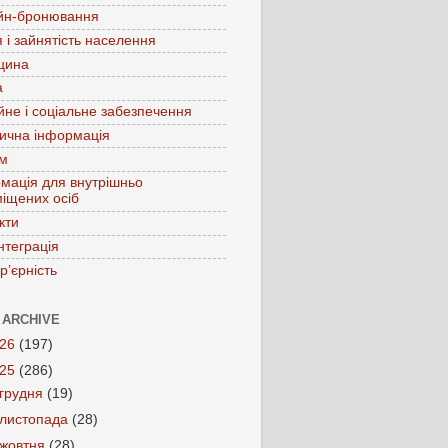
йн-бронювання
 і зайнятість населення
цина
а
йне і соціальне забезпечення
ична інформація
зм
мація для внутрішньо
іщених осіб
кти
нтеграція
р’єрність
 ARCHIVE
026
(197)
025
(286)
грудня
(19)
листопада
(28)
жовтня
(28)