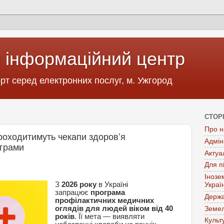
 інформаційний центр
т серед електронних послуг, м. Ужгород
СТОР
Про н
проходитимуть чекапи здоровʼя
Адмін
ограми
Актуа
Для п
Інозе
З
2026 року
в Україні
Украї
запрацює
програма
Держа
профілактичних медичних
оглядів для людей віком від 40
Земел
років
. Її мета — виявляти
Культ