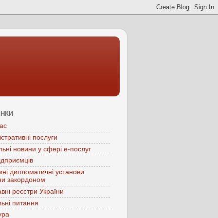
ІНКИ
ас
істративні послуги
льні новини у сфері е-послуг
ідприємців
мні дипломатичні установи
ни закордоном
вні реєстри України
ьні питання
ура