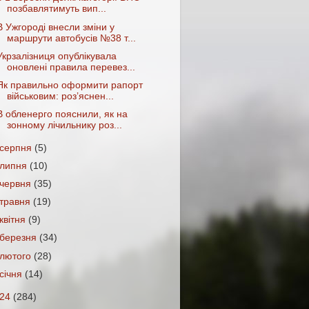
позбавлятимуть вип...
В Ужгороді внесли зміни у
маршрути автобусів №38 т...
Укрзалізниця опублікувала
оновлені правила перевез...
Як правильно оформити рапорт
військовим: роз’яснен...
В обленерго пояснили, як на
зонному лічильнику роз...
серпня
(5)
липня
(10)
червня
(35)
травня
(19)
квітня
(9)
березня
(34)
лютого
(28)
січня
(14)
024
(284)