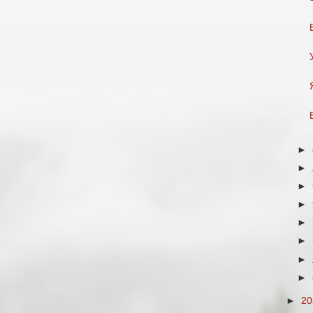
►
►
►
►
►
►
►
►
►
2