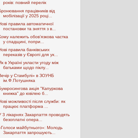
років: повний перелік
Бронювання працівників від
мобілізації у 2025 році...
Нові правила автоматичної
постановки та зняття з в...
Кому належить обов’язкова частка
у спадщині, попри...
Нові правила банківських
переказів у Європі для ук...
Як в Україні укласти угоду між
батьками щодо піклу...
Вечір у Стамбулі» в ЗОУНБ
ім.Ф.Потушняка
Буккросингова акція "Капуркова
книжка" до ювілею б...
Нові можливості після служби: як
працює платформа ...
У 3 лікарнях Закарпаття проводять
безоплатні опера...
«Голоси майбутнього»: Молодь
Закарпаття запрошують...