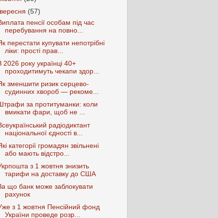
вересня
(57)
Виплата пенсії особам під час
перебування на повно...
Як перестати купувати непотрібні
ліки: прості прав...
З 2026 року українці 40+
проходитимуть чекапи здор...
Як зменшити ризик серцево-
судинних хвороб — рекоме...
Штрафи за протитуманки: коли
вмикати фари, щоб не ...
Всеукраїнський радіодиктант
національної єдності в...
Які категорії громадян звільнені
або мають відстро...
Укрпошта з 1 жовтня знизить
тарифи на доставку до США
За що банк може заблокувати
рахунок
Уже з 1 жовтня Пенсійний фонд
України проведе розр...