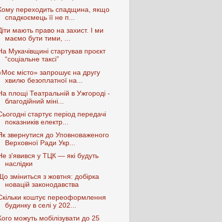
Кому переходить спадщина, якщо
спадкоємець її не п...
Діти мають право на захист. І ми
маємо бути тими, ...
На Мукачівщині стартував проєкт
“соціальне таксі”
«Моє місто» запрошує на другу
хвилю безоплатної на...
На площі Театральній в Ужгороді -
благодійний міні...
Сьогодні стартує період передачі
показників електр...
Як звернутися до Уповноваженого
Верховної Ради Укр...
Не з'явився у ТЦК — які будуть
наслідки
Що зміниться з жовтня: добірка
новацій законодавства
Скільки коштує переоформлення
будинку в селі у 202...
Кого можуть мобілізувати до 25