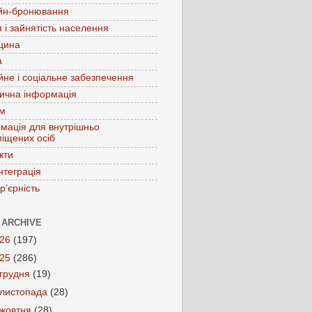
йн-бронювання
 і зайнятість населення
цина
а
йне і соціальне забезпечення
ична інформація
зм
мація для внутрішньо
іщених осіб
кти
нтеграція
р’єрність
 ARCHIVE
026
(197)
025
(286)
грудня
(19)
листопада
(28)
жовтня
(28)