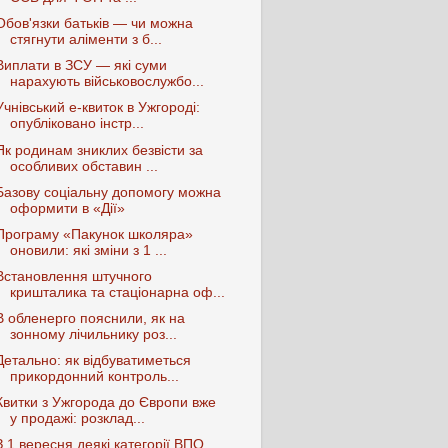
Обов'язки батьків — чи можна
стягнути аліменти з б...
Виплати в ЗСУ — які суми
нарахують військовослужбо...
Учнівський е-квиток в Ужгороді:
опубліковано інстр...
Як родинам зниклих безвісти за
особливих обставин ...
Базову соціальну допомогу можна
оформити в «Дії»
Програму «Пакунок школяра»
оновили: які зміни з 1 ...
Встановлення штучного
кришталика та стаціонарна оф...
В обленерго пояснили, як на
зонному лічильнику роз...
Детально: як відбуватиметься
прикордонний контроль...
Квитки з Ужгорода до Європи вже
у продажі: розклад...
З 1 вересня деякі категорії ВПО