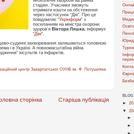
небезпечні хвороби на ранніх
стадіях. Учасники зможуть
Онла
отримати кошти на обстеження
Праця
через застосунок “Дія”. Про це
Меди
повідомляє “
Укрінформ
” з
посиланням на міністра охорони
Освіт
здоров'я
Віктора Ляшка
, інформує
Пенсі
“
Дім
”.
Юрид
цево-судинні захворювання залишаються головною
Тури
рема і в Україні. А повномасштабна війна
ження" інсультів та інфарктів.
Інфор
перем
Конта
аційний центр Закарпатської ОУНБ ім. Ф. Потушняка
Євроі
Безба
BLOG
оловна сторінка
Старіша публікація
►
2
▼
2
►
►
►