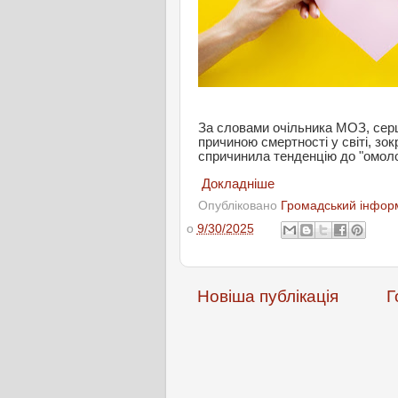
За словами очільника МОЗ, сер
причиною смертності у світі, зок
спричинила тенденцію до "омолод
Докладніше
Опубліковано
Громадський інформ
о
9/30/2025
Новіша публікація
Г