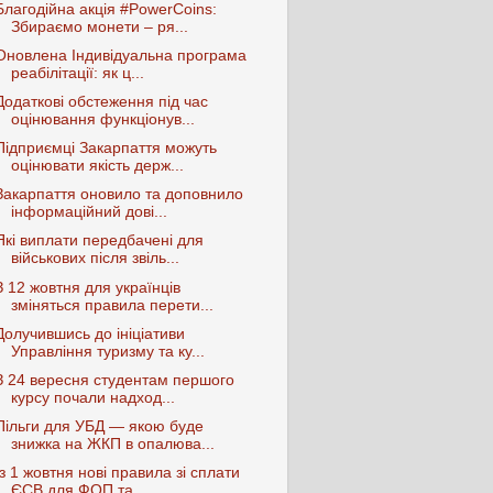
Благодійна акція #PowerCoins:
Збираємо монети – ря...
Оновлена Індивідуальна програма
реабілітації: як ц...
Додаткові обстеження під час
оцінювання функціонув...
Підприємці Закарпаття можуть
оцінювати якість держ...
Закарпаття оновило та доповнило
інформаційний дові...
Які виплати передбачені для
військових після звіль...
З 12 жовтня для українців
зміняться правила перети...
Долучившись до ініціативи
Управління туризму та ку...
З 24 вересня студентам першого
курсу почали надход...
Пільги для УБД — якою буде
знижка на ЖКП в опалюва...
Із 1 жовтня нові правила зі сплати
ЄСВ для ФОП та ...