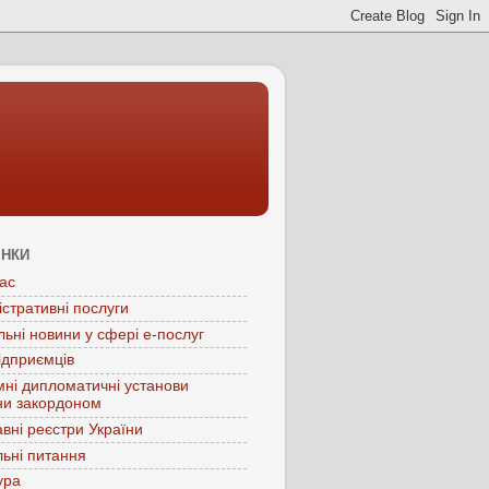
ІНКИ
ас
істративні послуги
льні новини у сфері е-послуг
ідприємців
мні дипломатичні установи
ни закордоном
вні реєстри України
ьні питання
ура