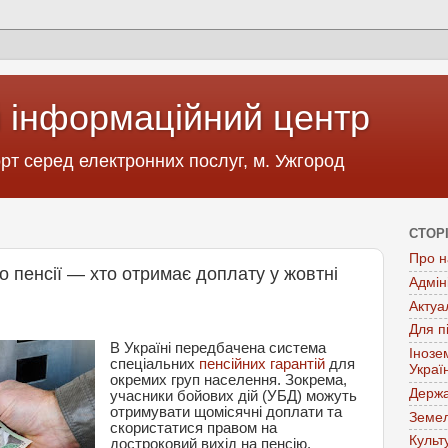
 інформаційний центр
т серед електронних послуг, м. Ужгород
СТОР
Про н
 пенсії — хто отримає доплату у жовтні
Адмін
Актуа
Для п
В Україні передбачена система
Інозе
спеціальних
пенсійних гарантій
для
Украї
окремих груп населення. Зокрема,
Держа
учасники бойових дій (УБД) можуть
отримувати щомісячні доплати та
Земел
скористатися правом на
Культ
достроковий вихід на пенсію.