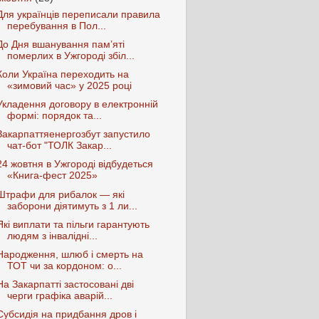
Для українців переписали правила
перебування в Пол...
До Дня вшанування пам’яті
померлих в Ужгороді збіл...
Коли Україна переходить на
«зимовий час» у 2025 році
Укладення договору в електронній
формі: порядок та...
Закарпаттяенергозбут запустило
чат-бот "ТОЛК Закар...
24 жовтня в Ужгороді відбудеться
«Книга-фест 2025»
Штрафи для рибалок — які
заборони діятимуть з 1 ли...
Які виплати та пільги гарантують
людям з інвалідні...
Народження, шлюб і смерть на
ТОТ чи за кордоном: о...
На Закарпатті застосовані дві
черги графіка аварій...
Субсидія на придбання дров і