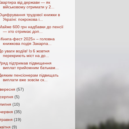
Квартира від держави — як
військовому отримати у 2...
Оцифрування трудової книжки в
Україні: покрокова і...
Майже 600 грн надбавки до пенсії
— хто отримає доп...
«Книга-фест 2025» – головна
книжкова подія Закарпа...
До уваги водіїв! Із 6 жовтня
перекриють міст на до...
Уряд підтримав підвищення
виплат прийомним батькам...
Деяким пенсіонерам підвищать
виплати вже зовсім ск...
вересня
(57)
серпня
(5)
липня
(10)
червня
(35)
травня
(19)
квітня
(9)