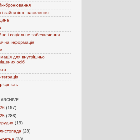
йн-бронювання
 і зайнятість населення
цина
а
йне і соціальне забезпечення
ична інформація
зм
мація для внутрішньо
іщених осіб
кти
нтеграція
р’єрність
 ARCHIVE
026
(197)
025
(286)
грудня
(19)
листопада
(28)
жовтня
(28)