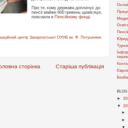
Онла
Про те, кому держава доплачує до
Праця
пенсії майже 600 гривень щомісяця,
пояснили в
Пенсійному фонді
Меди
Освіт
Пенсі
аційний центр Закарпатської ОУНБ ім. Ф. Потушняка
Юрид
Тури
Інфор
перем
Конта
оловна сторінка
Старіша публікація
Євроі
Безба
BLOG
►
2
▼
2
►
►
▼