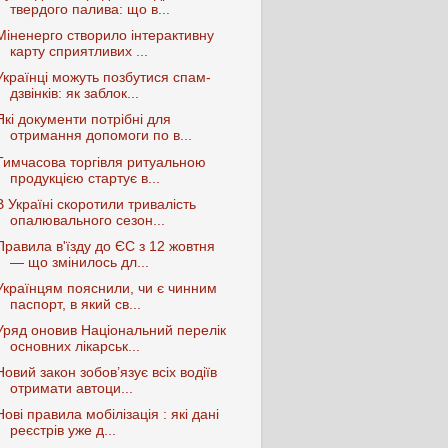
твердого палива: що в...
Міненерго створило інтерактивну
карту сприятливих ...
Українці можуть позбутися спам-
дзвінків: як заблок...
Які документи потрібні для
отримання допомоги по в...
Тимчасова торгівля ритуальною
продукцією стартує в...
В Україні скоротили тривалість
опалювального сезон...
Правила в'їзду до ЄС з 12 жовтня
— що змінилось дл...
Українцям пояснили, чи є чинним
паспорт, в який св...
Уряд оновив Національний перелік
основних лікарськ...
Новий закон зобов’язує всіх водіїв
отримати автоци...
Нові правила мобілізація : які дані
реєстрів уже д...