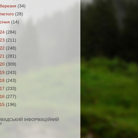
березня
(34)
лютого
(28)
січня
(14)
024
(284)
023
(211)
022
(248)
021
(281)
020
(309)
019
(243)
018
(243)
017
(233)
016
(277)
015
(196)
ОМАДСЬКИЙ ІНФОРМАЦІЙНИЙ
Р