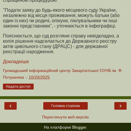
спрощеною процедурою.
"Подати заяву до будь-якого місцевого суду України,
незалежно від місця проживання, можуть батьки (або
один із них) чи родичі, опікуни, піклувальники чи інші
законні представники", - уточнюється в інфографіці.
Пояснюється, що суд розгляне справу невідкладно, а
копія рішення надсилається до Державного реєстру
актів цивільного стану (ДРАЦС) - для державної
реєстрації народження.
Докладніше
Громадський інформаційний центр Закарпатської ОУНБ ім. Ф.
Потушняка
о
10/20/2025
Надати доступ
‹
›
Головна сторінка
Переглянути веб-версію
На платформі
Blogger
.